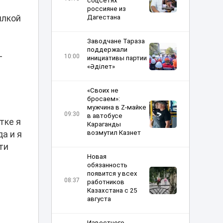
соцсетях
россияне из
ылкой
Дагестана
Заводчане Тараза
поддержали
-
10:00
инициативы партии
«Әділет»
«Своих не
бросаем»:
мужчина в Z-майке
09:30
в автобусе
тке я
Караганды
возмутил Казнет
а и я
ти
Новая
обязанность
появится у всех
08:37
работников
Казахстана с 25
августа
Известного