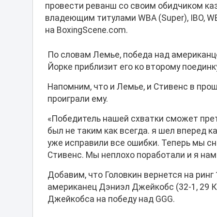
провести реванш со своим обидчиком каз
владеющим титулами WBA (Super), IBO, WB
на BoxingScene.com.
По словам Лемье, победа над американце
Йорке приблизит его ко второму поединк
Напомним, что и Лемье, и Стивенс в про
проиграли ему.
«Победитель нашей схватки сможет прет
был не таким как всегда. я шел вперед к
уже исправили все ошибки. Теперь мы сно
Стивенс. Мы неплохо поработали и я нам
Добавим, что Головкин вернется на ринг
американец Дэниэл Джейкобс (32-1, 29 К
Джейкобса на победу над GGG.