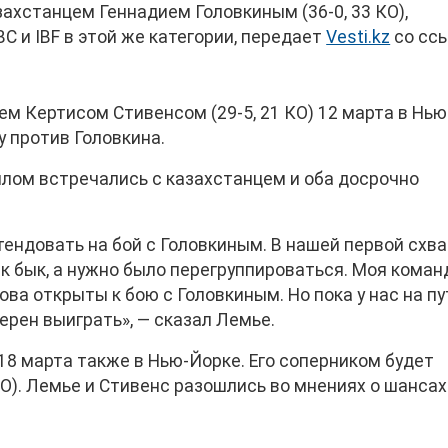
ахстанцем Геннадием Головкиным (36-0, 33 КО),
C и IBF в этой же категории, передает
Vesti.kz
со сс
м Кертисом Стивенсом (29-5, 21 КО) 12 марта в Нью
у против Головкина.
шлом встречались с казахстанцем и оба досрочно
ендовать на бой с Головкиным. В нашей первой схва
ак бык, а нужно было перегруппироваться. Моя команд
ва открыты к бою с Головкиным. Но пока у нас на пу
ерен выиграть», — сказал Лемье.
 18 марта также в Нью-Йорке. Его соперником будет
О). Лемье и Стивенс разошлись во мнениях о шансах