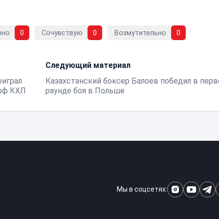
вно
0
Сочувствую
0
Возмутительно
0
Следующий материал
оиграл
Казахстанский боксер Балоев победил в пер
офф КХЛ
раунде боя в Польше
Мы в соцсетях: