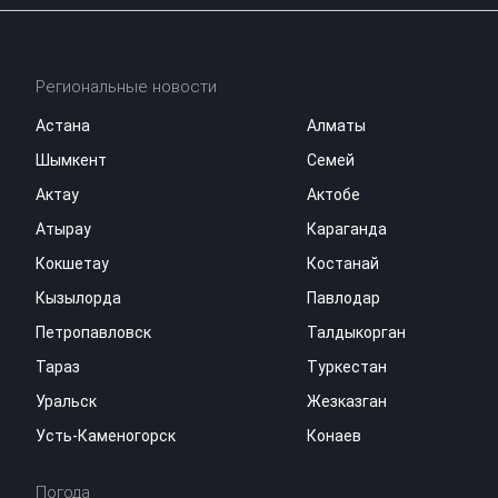
Региональные новости
Астана
Алматы
Шымкент
Семей
Актау
Актобе
Атырау
Караганда
Кокшетау
Костанай
Кызылорда
Павлодар
Петропавловск
Талдыкорган
Тараз
Туркестан
Уральск
Жезказган
Усть-Каменогорск
Конаев
Погода