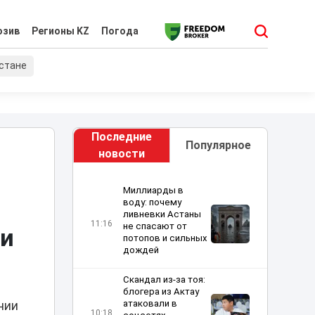
юзив
Регионы KZ
Погода
хстане
Последние
Популярное
новости
Миллиарды в
воду: почему
ливневки Астаны
11:16
не спасают от
 и
потопов и сильных
дождей
Скандал из-за тоя:
блогера из Актау
атаковали в
нии
10:18