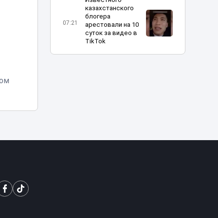
казахстанского
блогера
07:21
арестовали на 10
суток за видео в
TikTok
Фотограф
накачивал
вом
молодых
06:08
моделей
наркотиками и
насиловал их
В Атырау
возбудили дело
после
издевательств
03:36
над годовалым
ребёнком в
частном детском
саду
СОРы и СОЧи