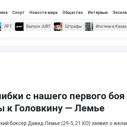
мика
Спорт
Новости мира
Общество
Интервью
Экскл
ЛРТ
Выпуск JURT
Штрафы
Ипотеки в Каза
ибки с нашего первого боя
ы к Головкину — Лемье
кий боксер Давид Лемье (29-5, 21 КО) заявил о жела