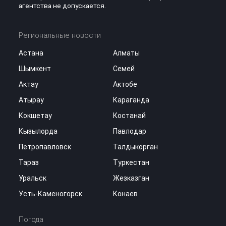
агентства не допускается.
Региональные новости
Астана
Алматы
Шымкент
Семей
Актау
Актобе
Атырау
Караганда
Кокшетау
Костанай
Кызылорда
Павлодар
Петропавловск
Талдыкорган
Тараз
Туркестан
Уральск
Жезказган
Усть-Каменогорск
Конаев
Погода