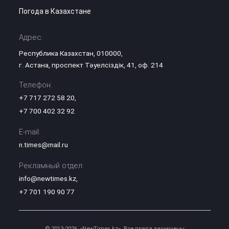
Погода в Казахстане
Адрес:
Республика Казахстан, 010000,
г. Астана, проспект Тәуелсіздік, 41, оф. 214
Телефон:
+7 717 272 58 20
,
+7 700 402 32 92
E-mail:
n.times@mail.ru
Рекламный отдел:
info@newtimes.kz
,
+7 701 190 90 77
© 2013-2026, «NewTimes.kz». Все права защищены