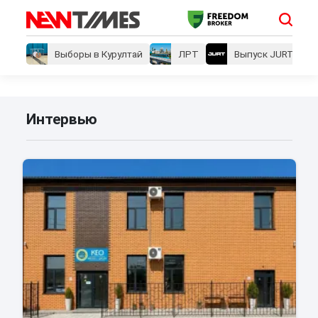
Выборы в Курултай
ЛРТ
Выпуск JURT
Интервью