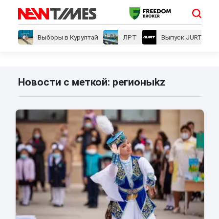
Выборы в Курултай
ЛРТ
Выпуск JURT
Новости с меткой: регионыkz