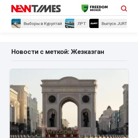
Выборы в Курултай
ЛРТ
Выпуск JURT
Новости с меткой: Жезказган