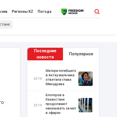
юзив
Регионы KZ
Погода
хстане
Последние
Популярное
новости
Матери погибшего
в Актау мальчика
23:15
ответила глава
Минздрава
Блогеров в
Казахстане
го
продолжают
22:19
наказывать за мат
в эфирах