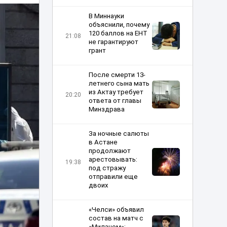
В Миннауки
объяснили, почему
120 баллов на ЕНТ
21:08
не гарантируют
грант
После смерти 13-
летнего сына мать
из Актау требует
20:20
ответа от главы
Минздрава
За ночные салюты
в Астане
продолжают
арестовывать:
19:38
под стражу
отправили еще
двоих
«Челси» объявил
состав на матч с
«Миланом»: