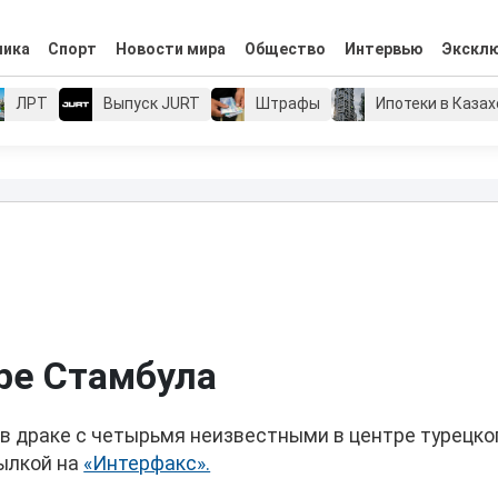
мика
Спорт
Новости мира
Общество
Интервью
Экскл
ЛРТ
Выпуск JURT
Штрафы
Ипотеки в Каза
тре Стамбула
 в драке с четырьмя неизвестными в центре турецко
ылкой на
«Интерфакс».