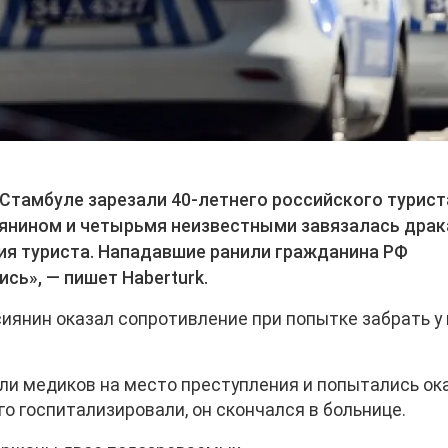
Стамбуле зарезали 40-летнего российского турист
иянином и четырьмя неизвестными завязалась драк
ия туриста. Нападавшие ранили гражданина РФ
сь», — пишет Haberturk.
иянин оказал сопротивление при попытке забрать у 
али медиков на место преступления и попытались ок
о госпитализировали, он скончался в больнице.