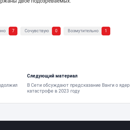
ержаны двое подозреваемых.
вно
7
Сочувствую
0
Возмутительно
1
Следующий материал
родолжил
В Сети обсуждают предсказание Ванги о яде
катастрофе в 2023 году