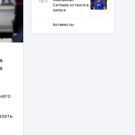
18:11
Сатпаев остался в
запасе
Активисты
потребовали
усилить
16:57
ответственность
«КазАвтоЖола» за
смертельные ДТП
а.
Новый скандал:
а
УЕФА выплатил
компенсации его
15:07
предполагаемой
любовнице
него
Нашла сумку с
золотом на 3,4
млн тенге:
14:56
жительнице
азать
Кокшетау грозит
наказание