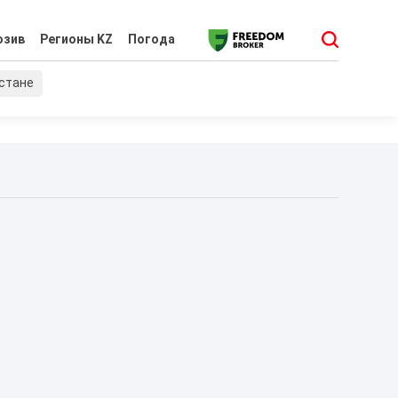
юзив
Регионы KZ
Погода
хстане