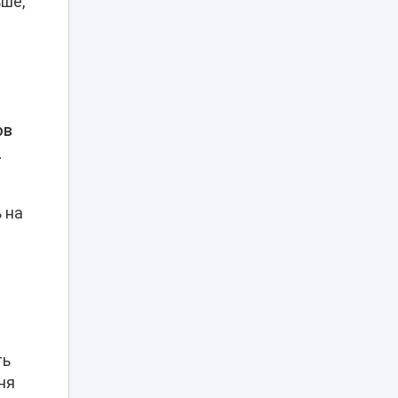
ьше,
Часть проспекта
Кабанбай батыра
22:05
перекроют в
Астане на два дня
Полиция Алматы
ищет продавцов
фальшивых
ов
21:47
билетов на
концерт Канье
.
Уэста
Женская сборная
 на
Казахстана - в
числе фаворитов
20:32
шахматной
Олимпиады-2026
Казахстан и
Румыния осудили
19:54
угрозы объектам
КТК
ть
ня