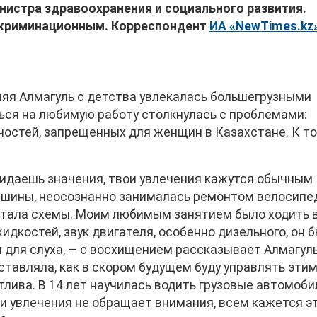
инистра здравоохранения и социального развития.
скриминационным. Корреспондент
ИА «NewTimes.kz
яя Алмагуль с детства увлекалась большегрузными
ься на любимую работу столкнулась с проблемами:
ностей, запрещенных для женщин в Казахстане. К т
придаешь значения, твои увлечения кажутся обычным
ашины, неосознанно занималась ремонтом велосипе
читала схемы. Моим любимым занятием было ходить 
жидкостей, звук двигателя, особенно дизельного, он 
ля слуха, — с восхищением рассказывает Алмагуль
тавляла, как в скором будущем буду управлять эти
тлива. В 14 лет научилась водить грузовые автомоби
вои увлечения не обращает внимания, всем кажется э