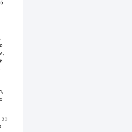
тарифы парковки
56
Алматының
Әуезов ауданында
тұрғындардың
16:27
ұсынысымен
аулалар
.
көркейтілді
ю
м,
Фейковые
заявления
и
мировых звезд о
,
16:00
Казахстане
заполонили
соцсети
л,
Скандал с
аксакалом на тое:
о
блогер из
.
Дагестана
15:30
обвинил
 во
казахстанцев в
атеизме
е