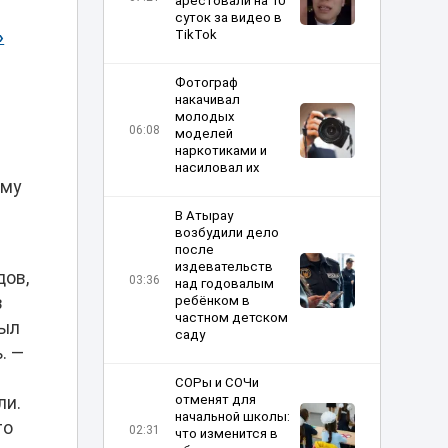
арестовали на 10
суток за видео в
»
TikTok
Фотограф
накачивал
молодых
06:08
моделей
наркотиками и
насиловал их
ому
В Атырау
возбудили дело
после
издевательств
дов,
03:36
над годовалым
в
ребёнком в
частном детском
был
саду
. —
м
СОРы и СОЧи
отменят для
ли.
начальной школы:
то
02:31
что изменится в