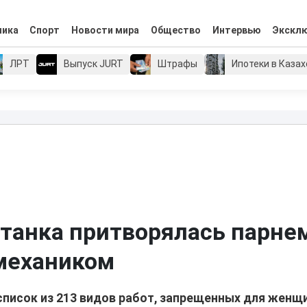
мика
Спорт
Новости мира
Общество
Интервью
Экскл
ЛРТ
Выпуск JURT
Штрафы
Ипотеки в Каза
станка притворялась парне
механиком
писок из 213 видов работ, запрещенных для женщи