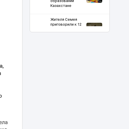
образовании
Казахстане
Жителя Семея
с
приговорили к 12
годам за убийство
01:25
бывшей жены
деревянной битой
Полиция
расследует
нападение на
а,
00:12
школьницу и ищет
подозреваемого в
з
Атырау
.
Алматы накроют
о
дожди, Астану —
туман: где еще в
23:21
Казахстане
ожидается
непогода
ела