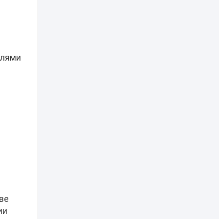
обернулся
17:25
штрафом почти в
30 тысяч тенге
«Скорая не
елями
проедет»:
застройка возле
домов у «Хан
17:10
Шатыра»
возмутила
астанчан
Об инициативах
Казахстана на
мировой арене в
17:00
разные годы
рассказал
эксперт
Эвакуация за 35
тысяч тенге: в
ве
Астане хотели
16:29
ии
поднять цены и