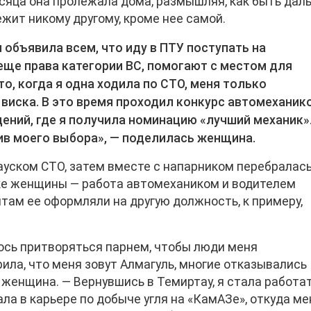
сяца она пролежала дома, размышляя, как быть дал
ежит никому другому, кроме нее самой.
я объявила всем, что иду в ПТУ поступать на
 еще права категории ВС, помогают с местом для
о, когда я одна ходила по СТО, меня только
 виска. В это время проходил конкурс автомеханик
дений, где я получила номинацию «лучший механик»
ив моего выбора», — поделилась женщина.
ауском СТО, затем вместе с напарником перебралась
ске женщины — работа автомехаником и водителем
там ее оформляли на другую должность, к примеру,
ось притворяться парнем, чтобы люди меня
рила, что меня зовут Алмагуль, многие отказывались
 женщина. — Вернувшись в Темиртау, я стала работа
а в карьере по добыче угля на «КамАЗе», откуда ме