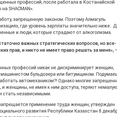
ещенных профессий, после работала в Костанайской
ы на SHACMAN».
аботу, запрещенную законом. Поэтому Алмагуль
изациях, где уровень зарплаты значительно ниже. 
енные и люди, которые страдают от алкоголизма.
статочно важных стратегических вопросов, но все-
ких прав, и никто не имеет право решать за меня», 
енных профессий никак не дискриминирует женщин,
ь машинистом бульдозера или битумщиком. Подумае
 работать автомехаником?! Однако многие запрещен
 и женщины, не имея к ним доступа, теряют немалу
и стать независимыми.
 запрещается применение труда женщин, утвержден
оциального развития Республики Казахстан 8 декаб