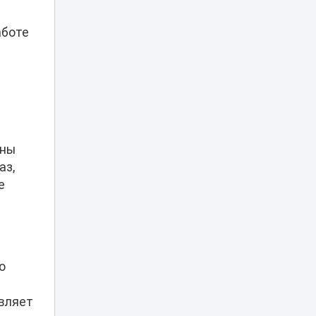
Правда о
казахских тоях:
аботе
историк
15:03
разрушила
популярный миф
Эксперты назвали
сильные стороны
выступления
14:29
«Әділет» на
теледебатах
аны
аз,
Гранты в вузы
е
Казахстана: когда
опубликуют
14:10
список
поступивших
Казахстанский
о
блогер Даша
Дошик получила
13:53
ВНЖ в России и
вляет
станцевала под