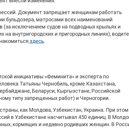
мент внесли изменения.
офессий. Документ запрещает женщинам работать
и бульдозера, матросами всех наименований
в (за исключением судов на подводных крыльях и
х на внутригородских и пригородных линиях), водит
знакомиться
здесь
.
ской инициативы «Феминита» и эксперта по
еловека Татьяны Чернобиль, кроме Казахстана,
зербайджане, Беларуси, Кыргызстане, Российской
ному типу запрещенных работ) и Черногории.
 страны, как Молдова, Узбекистан, Украина. При этом
сий в Узбекистане насчитывал 450 единиц. В Молдо
нных, кормящих и недавно родивших женщин. В Росс