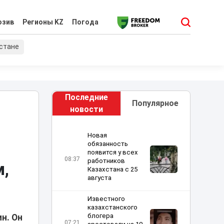
юзив
Регионы KZ
Погода
хстане
Последние
Популярное
новости
Новая
обязанность
появится у всех
08:37
работников
м,
Казахстана с 25
августа
Известного
казахстанского
блогера
н. Он
07:21