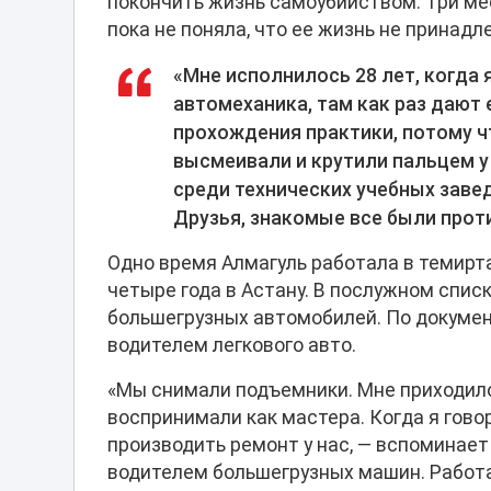
покончить жизнь самоубийством. Три ме
пока не поняла, что ее жизнь не принадл
«Мне исполнилось 28 лет, когда 
автомеханика, там как раз дают
прохождения практики, потому чт
высмеивали и крутили пальцем у
среди технических учебных заве
Друзья, знакомые все были прот
Одно время Алмагуль работала в темирт
четыре года в Астану. В послужном спи
большегрузных автомобилей. По докумен
водителем легкового авто.
«Мы снимали подъемники. Мне приходил
воспринимали как мастера. Когда я гово
производить ремонт у нас, — вспоминает
водителем большегрузных машин. Работал