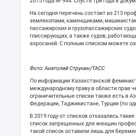
2015 года № 944. Спустя три года в доку
На сегодня перечень состоит из 213 пр
землекопами, каменщиками, машинистам
пассажирских и грузопассажирских судо
глиссирующих, а также судов, работающи
аэросаней. С полным списком можете о
Фото: Анатолий Струнин/ТАСС
По информации Казахстанской феминист
международному праву в области прав ч
ограничительные списки также есть в А
Федерации, Таджикистане, Турции (по од
В 2019 году от списков отказались такие
список запрещенных для женщин профес
такой список оставили лишь для береме