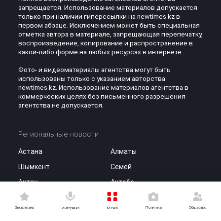
запрещается. Использование материалов допускается
только при наличии гиперссылки на newtimes.kz в
первом абзаце. Исключением может быть специальная
отметка автора в материале, запрещающая перепечатку,
воспроизведение, копирование и распространение в
какой-либо форме на любых ресурсах в интернете.
Фото- и видеоматериалы агентства могут быть
использованы только с указанием авторства
newtimes.kz. Использование материалов агентства в
коммерческих целях без письменного разрешения
агентства не допускается.
Региональные новости
Астана
Алматы
Шымкент
Семей
Актау
Актобе
Атырау
Караганда
Эксклюзив
Политика
Общество
Меню
Интервью
Кокшетау
Костанай