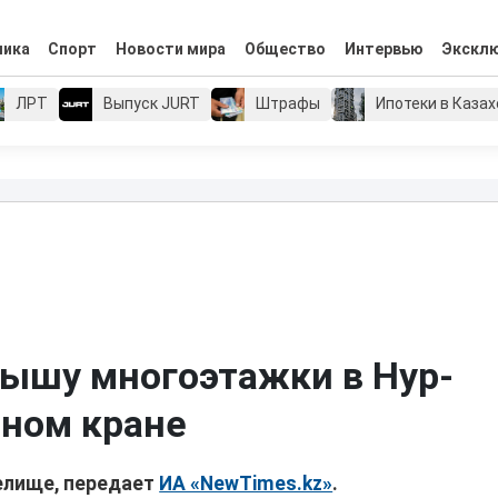
мика
Спорт
Новости мира
Общество
Интервью
Экскл
ЛРТ
Выпуск JURT
Штрафы
Ипотеки в Каза
рышу многоэтажки в Нур-
ьном кране
елище, передает
ИА «NewTimes.kz»
.