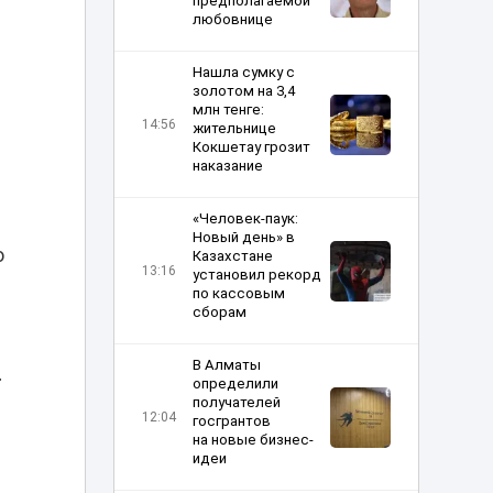
предполагаемой
любовнице
Нашла сумку с
золотом на 3,4
млн тенге:
14:56
жительнице
Кокшетау грозит
наказание
«Человек-паук:
Новый день» в
о
Казахстане
13:16
установил рекорд
по кассовым
сборам
В Алматы
.
определили
получателей
12:04
госгрантов
на новые бизнес-
идеи