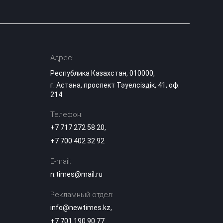
арестованы по
делу о
22:20
многомиллиардной
контрабанде из
Китая
Адрес:
Баскетболисты
Республика Казахстан, 010000,
«Астаны»
21:40
выступили с
г. Астана, проспект Тәуелсіздік, 41, оф.
обращением
214
Телефон:
«Жаңа адамдар»
приняли участие в
+7 717 272 58 20
,
21:20
Caspian Sea Action
+7 700 402 32 92
Week 2026
E-mail:
Токаев выразил
соболезнования в
n.times@mail.ru
связи со смертью
20:20
кинорежиссера
Рекламный отдел:
Ардака
Амиркулова
info@newtimes.kz
,
+7 701 190 90 77