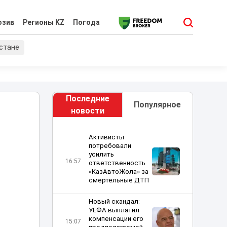
юзив
Регионы KZ
Погода
хстане
Последние
Популярное
новости
Активисты
потребовали
усилить
16:57
ответственность
«КазАвтоЖола» за
смертельные ДТП
Новый скандал:
УЕФА выплатил
компенсации его
15:07