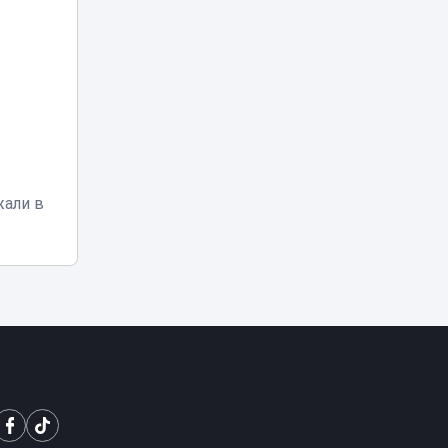
запросили с
03:25
подсудимого
более 10 млрд
тенге
В Астане двое
мужчин получили
01:15
арест после
купания в луже
Рыбакина
жали в
выиграла второй
00:20
матч в Торонто
В Минспорта
объяснили
причины
возможного
23:05
закрытия
баскетбольного
клуба «Астана»
Двое
подозреваемых