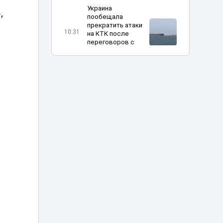
Украина
,
пообещала
прекратить атаки
10:31
на КТК после
переговоров с
США
Жителя Тараза
арестовали на
пять суток за
09:08
нецензурную
брань в TikTok
Владимир
Слишкович
назначен главным
08:45
тренером
«Жениса»
В Астане на месяц
частично
08:15
перекроют шоссе
Коргалжын