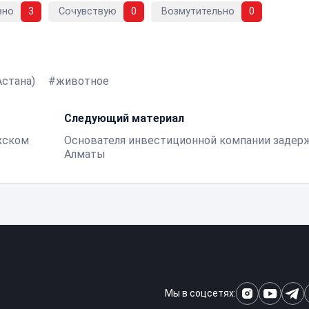
вно
3
Сочувствую
0
Возмутительно
0
Астана)
животное
Следующий материал
хском
Основателя инвестиционной компании задер
Алматы
Мы в соцсетях: