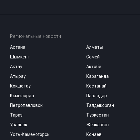
Региональные новости
Астана
Алматы
Шымкент
Семей
Актау
Актобе
Атырау
Караганда
Кокшетау
Костанай
Кызылорда
Павлодар
Петропавловск
Талдыкорган
Тараз
Туркестан
Уральск
Жезказган
Усть-Каменогорск
Конаев