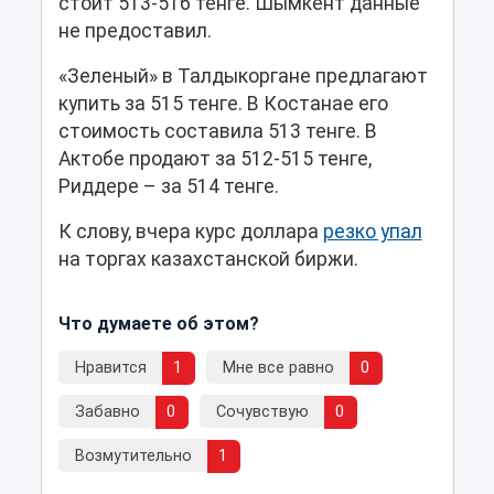
стоит 513-516 тенге. Шымкент данные
не предоставил.
«Зеленый» в Талдыкоргане предлагают
купить за 515 тенге. В Костанае его
стоимость составила 513 тенге. В
Актобе продают за 512-515 тенге,
Риддере – за 514 тенге.
К слову, вчера курс доллара
резко упал
на торгах казахстанской биржи.
Что думаете об этом?
Нравится
1
Мне все равно
0
Забавно
0
Сочувствую
0
Возмутительно
1