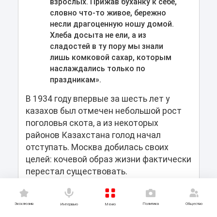
взрослых. Прижав буханку к себе,
словно что-то живое, бережно
несли драгоценную ношу домой.
Хлеба досыта не ели, а из
сладостей в ту пору мы знали
лишь комковой сахар, которым
наслаждались только по
праздникам».
В 1934 году впервые за шесть лет у
казахов был отмечен небольшой рост
поголовья скота, а из некоторых
районов Казахстана голод начал
отступать. Москва добилась своих
целей: кочевой образ жизни фактически
перестал существовать.
Освободившиеся вследствие массовой
гибели людей земли власти
Эксклюзив
Политика
Общество
Меню
Интервью
попытаются превратить в аграрную