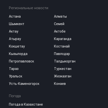
Региональные новости
Астана
Алматы
Шымкент
Семей
Актау
Актобе
Атырау
Караганда
Кокшетау
Костанай
Кызылорда
Павлодар
Петропавловск
Талдыкорган
Тараз
Туркестан
Уральск
Жезказган
Усть-Каменогорск
Конаев
Погода
Погода в Казахстане