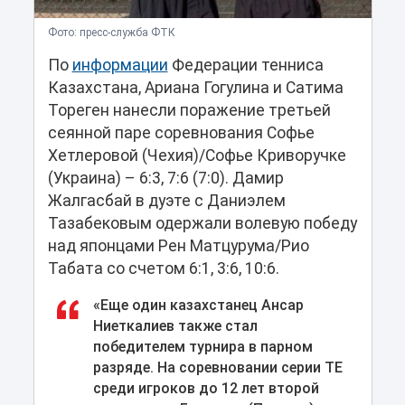
Фото: пресс-служба ФТК
По
информации
Федерации тенниса
Казахстана, Ариана Гогулина и Сатима
Тореген нанесли поражение третьей
сеянной паре соревнования Софье
Хетлеровой (Чехия)/Софье Криворучке
(Украина) – 6:3, 7:6 (7:0). Дамир
Жалгасбай в дуэте с Даниэлем
Тазабековым одержали волевую победу
над японцами Рен Матцурума/Рио
Табата со счетом 6:1, 3:6, 10:6.
«Еще один казахстанец Ансар
Ниеткалиев также стал
победителем турнира в парном
разряде. На соревновании серии ТЕ
среди игроков до 12 лет второй