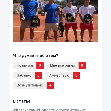
Что думаете об этом?
Нравится
0
Мне все равно
0
Забавно
0
Сочувствую
0
Возмутительно
4
В статье:
Казахстан
Новости спорта
теннис