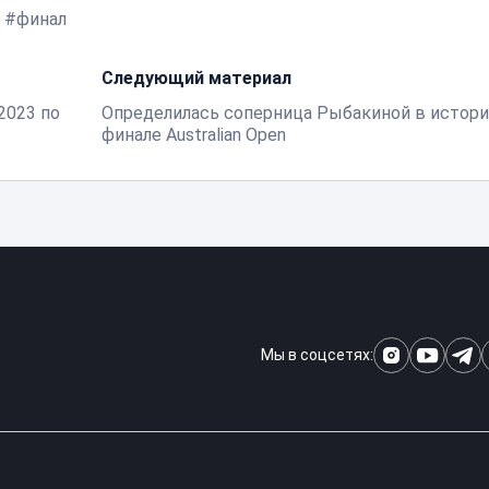
финал
Следующий материал
2023 по
Определилась соперница Рыбакиной в истор
финале Australian Open
Мы в соцсетях: