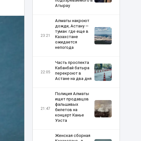
подозреваемого в
Атырау
Алматы накроют
дожди, Астану —
туман: где еще в
23:21
Казахстане
ожидается
непогода
Часть проспекта
Кабанбай батыра
22:05
перекроют в
Астане на два дня
Полиция Алматы
ищет продавцов
фальшивых
21:47
билетов на
концерт Канье
Уэста
Женская сборная
Казахстана - в