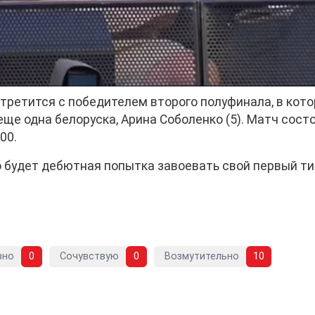
третится с победителем второго полуфинала, в кот
еще одна белоруска, Арина Соболенко (5). Матч сост
00.
о будет дебютная попытка завоевать свой первый ти
вно
0
Сочувствую
0
Возмутительно
10