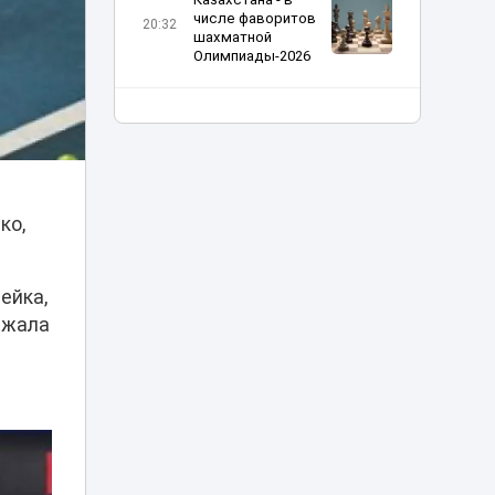
числе фаворитов
20:32
шахматной
Олимпиады-2026
Казахстан и
Румыния осудили
19:54
угрозы объектам
КТК
Льготные кредиты
ко,
под 2,5% помогают
создавать
18:37
рабочие места в
селах - партия
ейка,
«Әділет»
ержала
Шипы против
асфальта: в
Астане могут
18:12
ограничить
зимнюю резину
Прямой эфир в