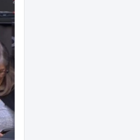
TikTok привел
18:00
жительницу Семея
в суд
Трагедия в
«Казахтелекоме»:
17:35
два сотрудника
погибли на работе
Заплыв в Есиле
обернулся
17:25
штрафом почти в
30 тысяч тенге
«Скорая не
проедет»:
застройка возле
домов у «Хан
17:10
Шатыра»
возмутила
астанчан
Об инициативах