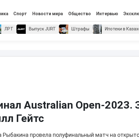
мика
Спорт
Новости мира
Общество
Интервью
Экскл
ЛРТ
Выпуск JURT
Штрафы
Ипотеки в Каза
ал Australian Open-2023. 
илл Гейтс
а Рыбакина провела полуфинальный матч на открыт