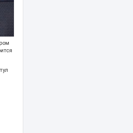
Казахстана на
мировой арене в
17:00
разные годы
рассказал
эксперт
Эвакуация за 35
ором
тысяч тенге: в
Астане хотели
оится
16:29
поднять цены и
тарифы парковки
тул
Алматының
Әуезов ауданында
тұрғындардың
16:27
ұсынысымен
аулалар
көркейтілді
Фейковые
заявления
мировых звезд о
16:00
Казахстане
заполонили