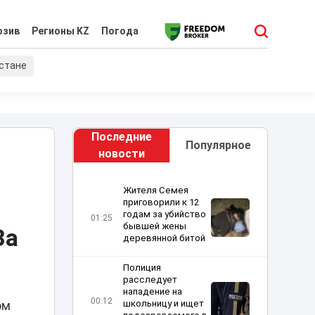
юзив
Регионы KZ
Погода
хстане
Последние
Популярное
новости
Жителя Семея
приговорили к 12
годам за убийство
01:25
бывшей жены
За
деревянной битой
Полиция
расследует
нападение на
00:12
школьницу и ищет
ом