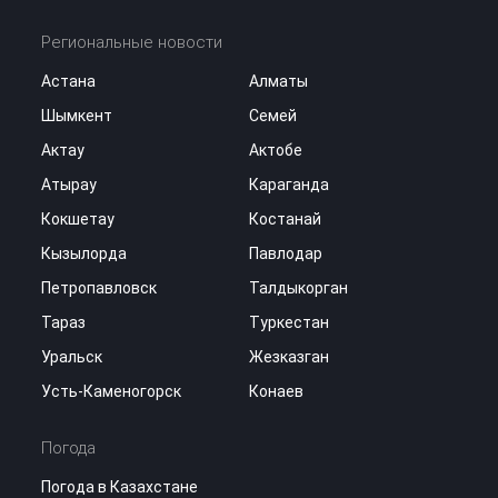
Региональные новости
Астана
Алматы
Шымкент
Семей
Актау
Актобе
Атырау
Караганда
Кокшетау
Костанай
Кызылорда
Павлодар
Петропавловск
Талдыкорган
Тараз
Туркестан
Уральск
Жезказган
Усть-Каменогорск
Конаев
Погода
Погода в Казахстане