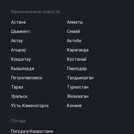
Региональные новости
Астана
Алматы
Шымкент
Семей
Актау
Актобе
Атырау
Караганда
Кокшетау
Костанай
Кызылорда
Павлодар
Петропавловск
Талдыкорган
Тараз
Туркестан
Уральск
Жезказган
Усть-Каменогорск
Конаев
Погода
Погода в Казахстане