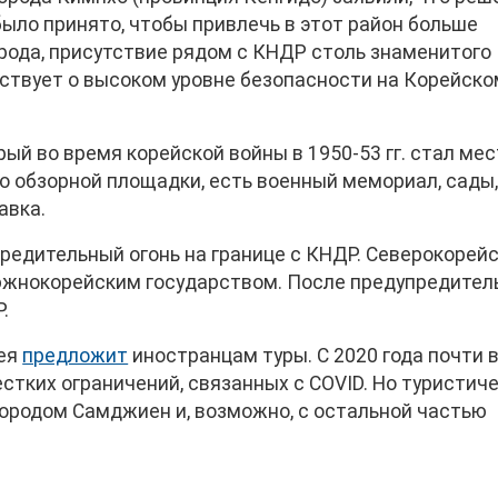
было принято, чтобы привлечь в этот район больше
орода, присутствие рядом с КНДР столь знаменитого
ствует о высоком уровне безопасности на Корейско
рый во время корейской войны в 1950-53 гг. стал ме
о обзорной площадки, есть военный мемориал, сады
авка.
редительный огонь на границе с КНДР. Северокорей
 южнокорейским государством. После предупредител
.
рея
предложит
иностранцам туры. С 2020 года почти 
естких ограничений, связанных с COVID. Но туристич
 городом Самджиен и, возможно, с остальной частью