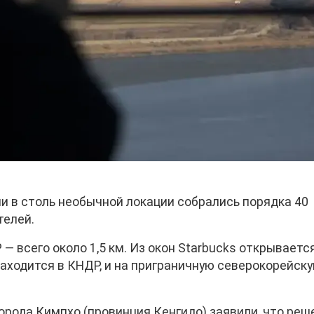
йни в столь необычной локации собрались порядка 40
телей.
— всего около 1,5 км. Из окон Starbucks открываетс
находится в КНДР, и на приграничную северокорейск
орода Кимпхо (провинция Кенгидо) заявили, что реш