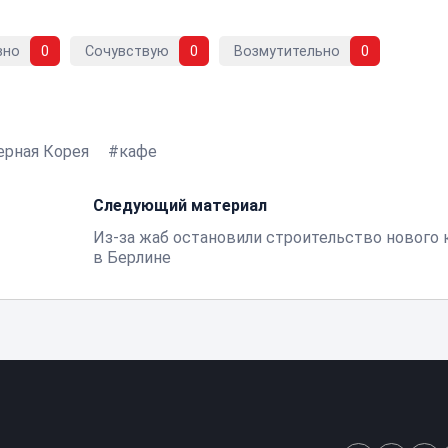
вно
0
Сочувствую
0
Возмутительно
0
ерная Корея
кафе
Следующий материал
Из-за жаб остановили строительство нового 
в Берлине