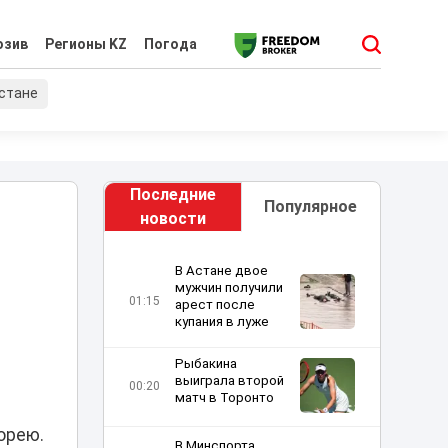
юзив
Регионы KZ
Погода
хстане
Последние
Популярное
новости
В Астане двое
мужчин получили
01:15
арест после
купания в луже
Рыбакина
выиграла второй
00:20
матч в Торонто
орею.
В Минспорта