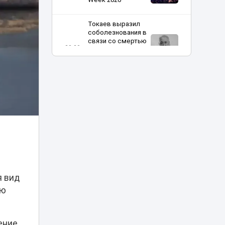
Токаев выразил
соболезнования в
связи со смертью
20:20
кинорежиссера
Ардака
Амиркулова
В Астане
огромные
очереди в
кофейню
20:00
обернулись
проверкой
полиции
Харли Квинн и
Человек-паук в
я вид
столице:
19:30
ую
спецрепортаж с
Comic Con Astana
ение
Токаев поздравил