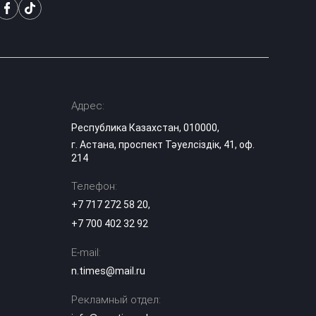
Астане
В Казахстане
опубликованы
списки
15:12
обладателей
образовательных
Адрес:
грантов-2026
Республика Казахстан, 010000,
Дети работают на
г. Астана, проспект Тәуелсіздік, 41, оф.
стройке в 40-
214
градусную жару:
14:58
скандал на
Телефон:
вокзале Алматы-1
+7 717 272 58 20
,
Роль Казахстана
+7 700 402 32 92
в поддержке
гуманитарных
E-mail:
инициатив
14:31
становится более
n.times@mail.ru
предметной —
эксперт
Рекламный отдел: