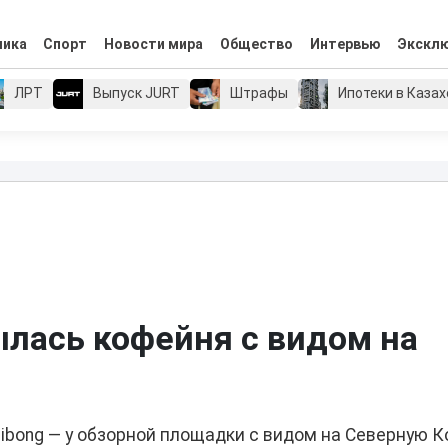
мика
Спорт
Новости мира
Общество
Интервью
Экскл
ЛРТ
Выпуск JURT
Штрафы
Ипотеки в Каза
лась кофейня с видом на
gibong — у обзорной площадки с видом на Северную К