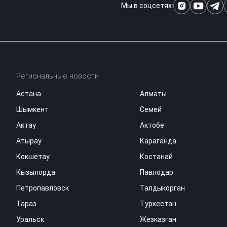
Мы в соцсетях:
Региональные новости
Астана
Алматы
Шымкент
Семей
Актау
Актобе
Атырау
Караганда
Кокшетау
Костанай
Кызылорда
Павлодар
Петропавловск
Талдыкорган
Тараз
Туркестан
Уральск
Жезказган