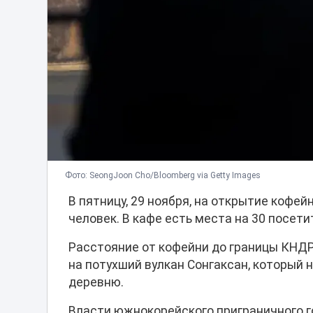
Фото: SeongJoon Cho/Bloomberg via Getty Images
В пятницу, 29 ноября, на открытие кофе
человек. В кафе есть места на 30 посети
Расстояние от кофейни до границы КНДР 
на потухший вулкан Сонгаксан, который 
деревню.
Власти южнокорейского приграничного г