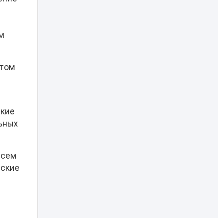
жителей Северо-
Казахстанской
18:45
области с 90-
летием региона
м
Партия «Әділет»:
принцип «Закон и
стом
порядок»
18:25
,
обязателен для
всех
ские
От сырья к
переработке: как
ьных
меняется
18:01
инвестиционный
профиль
Казахстана
всем
еские
Синоптики
предупредили о
новой волне жары
17:37
в Казахстане на
выходных