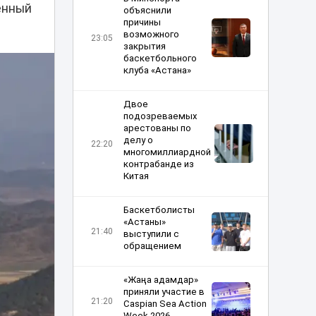
енный
объяснили
причины
возможного
23:05
закрытия
баскетбольного
клуба «Астана»
Двое
подозреваемых
арестованы по
делу о
22:20
многомиллиардной
контрабанде из
Китая
Баскетболисты
«Астаны»
21:40
выступили с
обращением
«Жаңа адамдар»
приняли участие в
21:20
Caspian Sea Action
Week 2026