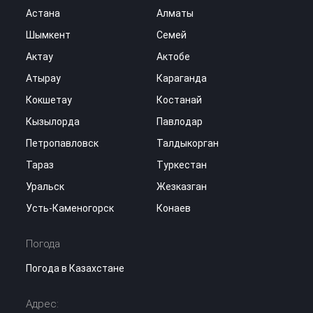
Астана
Алматы
Шымкент
Семей
Актау
Актобе
Атырау
Караганда
Кокшетау
Костанай
Кызылорда
Павлодар
Петропавловск
Талдыкорган
Тараз
Туркестан
Уральск
Жезказган
Усть-Каменогорск
Конаев
Погода
Погода в Казахстане
Адрес: