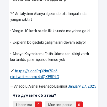
🚨 Antalya'nın Alanya ilçesinde otel inşaatında
yangın çıktı ⤵️
• Yangın 10 katlı otelin ilk katında meydana geldi
• Ekiplerin bölgedeki çalışmaları devam ediyor
• Alanya Kaymakamı Fatih Ürkmezer: 4 kişi vardı
kurtarıldı, şu an içeride kimse yok
🔗
https://t.co/Rg32hn7Ra6
pic.twitter.com/4olQXE8PLO
— Anadolu Ajansı (@anadoluajansi)
January 27, 2025
Что думаете об этом?
Нравится
0
Мне все равно
0