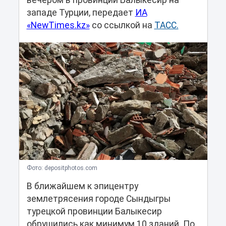
вечером в провинции Балыкесир на
западе Турции, передает
ИА
«NewTimes.kz»
со ссылкой на
ТАСС.
Фото: depositphotos.com
В ближайшем к эпицентру
землетрясения городе Сындыгры
турецкой провинции Балыкесир
обрушились как минимум 10 зданий. По