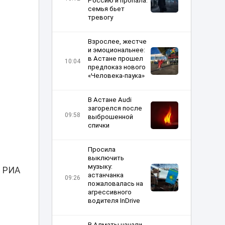
Россию и пропала:
семья бьет
тревогу
Взрослее, жестче
и эмоциональнее:
в Астане прошел
10:04
предпоказ нового
«Человека-паука»
В Астане Audi
загорелся после
09:58
выброшенной
спички
Просила
выключить
музыку:
л РИА
астанчанка
09:26
пожаловалась на
агрессивного
водителя InDrive
В Алматы начали