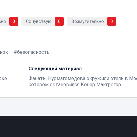
вно
0
Сочувствую
0
Возмутительно
0
нок
безопасность
Следующий материал
рке
Фанаты Нурмагомедова окружили отель в Мос
котором остановился Конор Макгрегор