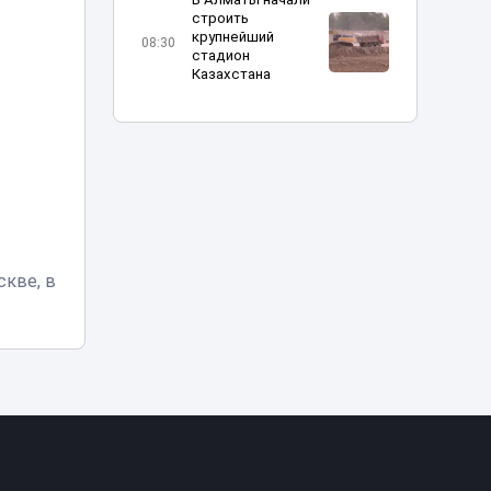
строить
крупнейший
08:30
стадион
Казахстана
«Эффектная езда»
обернулась
арестом для
07:10
водителей BMW в
Астане
Град, грозы и
аномальная жара:
кве, в
чего ждать
06:00
казахстанцам 6
августа
Елена Рыбакина
стартовала c
05:10
победы в Торонто
Ребенок зацепил
голову