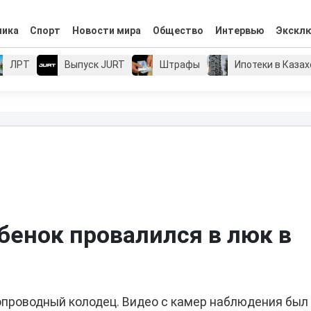
мика
Спорт
Новости мира
Общество
Интервью
Экскл
ЛРТ
Выпуск JURT
Штрафы
Ипотеки в Каза
ебенок провалился в люк в
опроводный колодец. Видео с камер наблюдения был