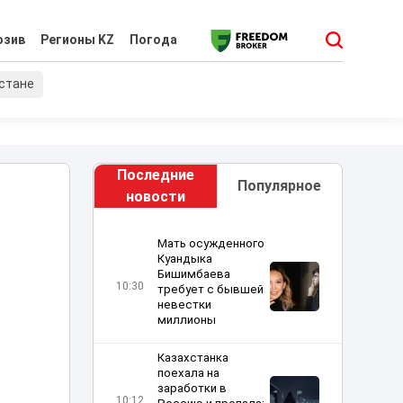
юзив
Регионы KZ
Погода
хстане
Последние
Популярное
новости
Мать осужденного
Куандыка
Бишимбаева
10:30
требует с бывшей
невестки
миллионы
Казахстанка
поехала на
заработки в
10:12