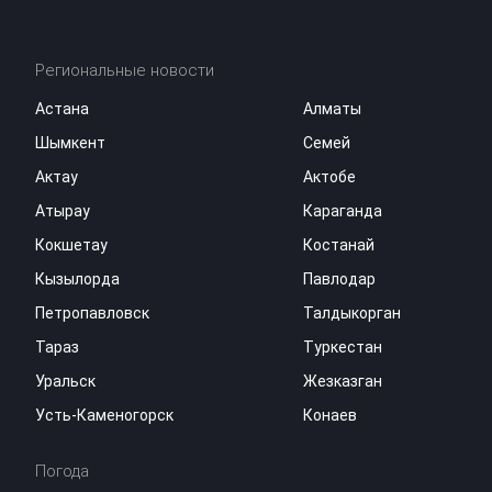
Региональные новости
Астана
Алматы
Шымкент
Семей
Актау
Актобе
Атырау
Караганда
Кокшетау
Костанай
Кызылорда
Павлодар
Петропавловск
Талдыкорган
Тараз
Туркестан
Уральск
Жезказган
Усть-Каменогорск
Конаев
Погода