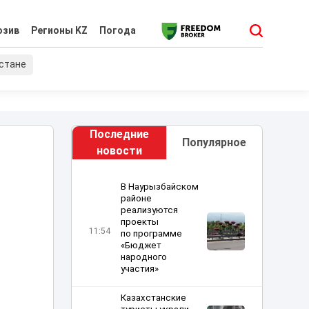
юзив
Регионы KZ
Погода
хстане
Последние
Популярное
новости
В Наурызбайском
районе
реализуются
проекты
11:54
по программе
«Бюджет
народного
участия»
Казахстанские