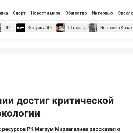
мика
Спорт
Новости мира
Общество
Интервью
Экскл
ЛРТ
Выпуск JURT
Штрафы
Ипотеки в Каза
пии достиг критической
экологии
х ресурсов РК Магзум Мирзагалиев рассказал о