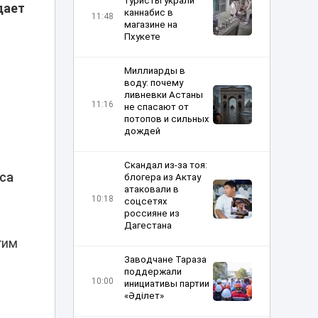
туристы украли
дает
каннабис в
11:48
магазине на
Пхукете
Миллиарды в
воду: почему
ливневки Астаны
11:16
не спасают от
потопов и сильных
дождей
Скандал из-за тоя:
уса
блогера из Актау
атаковали в
10:18
соцсетях
россияне из
Дагестана
гим
Заводчане Тараза
поддержали
10:00
инициативы партии
«Әділет»