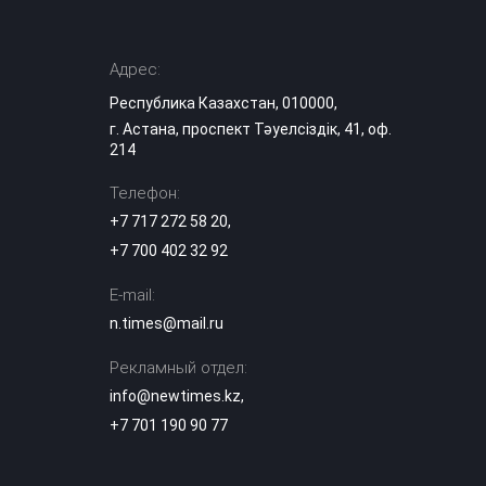
бывшей жены
деревянной битой
Адрес:
Полиция
расследует
Республика Казахстан, 010000,
нападение на
00:12
г. Астана, проспект Тәуелсіздік, 41, оф.
школьницу и ищет
подозреваемого в
214
Атырау
Телефон:
Алматы накроют
+7 717 272 58 20
,
дожди, Астану —
+7 700 402 32 92
туман: где еще в
23:21
Казахстане
ожидается
E-mail:
непогода
n.times@mail.ru
Часть проспекта
Рекламный отдел:
Кабанбай батыра
info@newtimes.kz
,
22:05
перекроют в
Астане на два дня
+7 701 190 90 77
Полиция Алматы