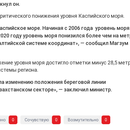
кнул он.
ритического понижения уровня Каспийского моря.
аспийское море. Начиная с 2006 года уровень моря
020 году уровень моря понизился более чем на мет
Балтийской системе координат», — сообщил Магзум
ение уровня моря достигло отметки минус 28,5 метр
истемы региона.
ла изменению положения береговой линии
азахстанском секторе», — заключил министр.
вно
0
Сочувствую
0
Возмутительно
0