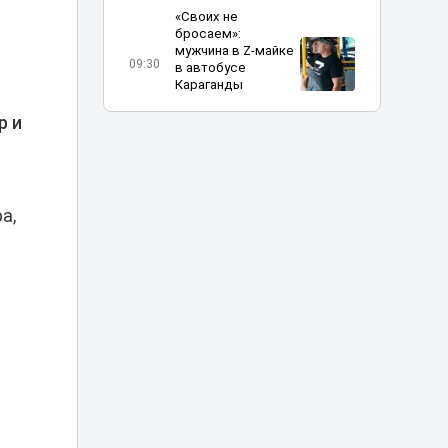
«Своих не
бросаем»:
мужчина в Z-майке
09:30
в автобусе
Караганды
возмутил Казнет
р и
Новая
обязанность
появится у всех
08:37
работников
а,
Казахстана с 25
августа
Известного
казахстанского
блогера
07:21
арестовали на 10
суток за видео в
TikTok
Фотограф
накачивал