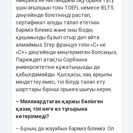
Америка не Англиядағы оқу орына түсу
үшін ағылшын тілін TOEFL немесе IELTS
деңгейінде білетініңді растап,
сертификат алуды талап ететінін
бәріміз білеміз және оны біздің
құқымызды бұзып отыр деп айта
алмаймыз. Егер француз тілін «С» не
«С+» деңгейінде меңгермеген болсаңыз,
Париждегі атақты Сорбонна
университетіне құжатыңызды да
қабылдамайды. Қысқасы, заң арқылы
міндеттеу емес, тіл білуді талап ету
шарттары бірінші орынға шығуы керек.
– Миллиардтаған қаржы бөлінген
қазақ тілі неге өз тұғырына
көтерілмеді?
– Бұның да жауабын бәріміз білеміз. Ол