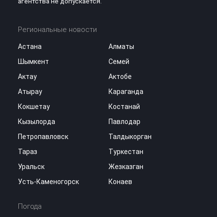
агентства не допускается.
Региональные новости
Астана
Алматы
Шымкент
Семей
Актау
Актобе
Атырау
Караганда
Кокшетау
Костанай
Кызылорда
Павлодар
Петропавловск
Талдыкорган
Тараз
Туркестан
Уральск
Жезказган
Усть-Каменогорск
Конаев
Погода