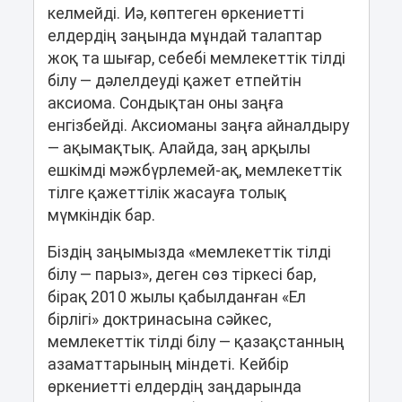
келмейді. Иә, көптеген өркениетті
елдердің заңында мұндай талаптар
жоқ та шығар, себебі мемлекеттік тілді
білу ― дәлелдеуді қажет етпейтін
аксиома. Сондықтан оны заңға
енгізбейді. Аксиоманы заңға айналдыру
― ақымақтық. Алайда, заң арқылы
ешкімді мәжбүрлемей-ақ, мемлекеттік
тілге қажеттілік жасауға толық
мүмкіндік бар.
Біздің заңымызда «мемлекеттік тілді
білу ― парыз», деген сөз тіркесі бар,
бірақ 2010 жылы қабылданған «Ел
бірлігі» доктринасына сәйкес,
мемлекеттік тілді білу ― қазақстанның
азаматтарының міндеті. Кейбір
өркениетті елдердің заңдарында