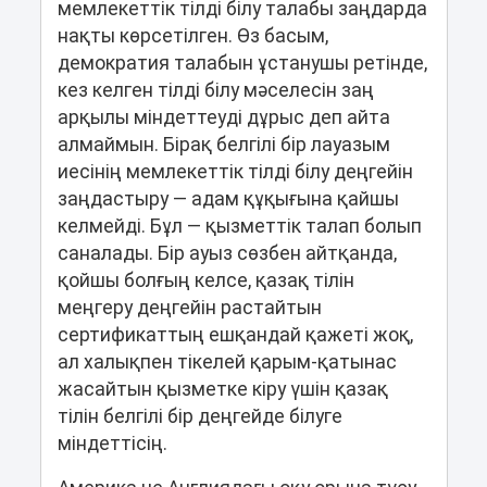
мемлекеттік тілді білу талабы заңдарда
нақты көрсетілген. Өз басым,
демократия талабын ұстанушы ретінде,
кез келген тілді білу мәселесін заң
арқылы міндеттеуді дұрыс деп айта
алмаймын. Бірақ белгілі бір лауазым
иесінің мемлекеттік тілді білу деңгейін
заңдастыру ― адам құқығына қайшы
келмейді. Бұл ― қызметтік талап болып
саналады. Бір ауыз сөзбен айтқанда,
қойшы болғың келсе, қазақ тілін
меңгеру деңгейін растайтын
сертификаттың ешқандай қажеті жоқ,
ал халықпен тікелей қарым-қатынас
жасайтын қызметке кіру үшін қазақ
тілін белгілі бір деңгейде білуге
міндеттісің.