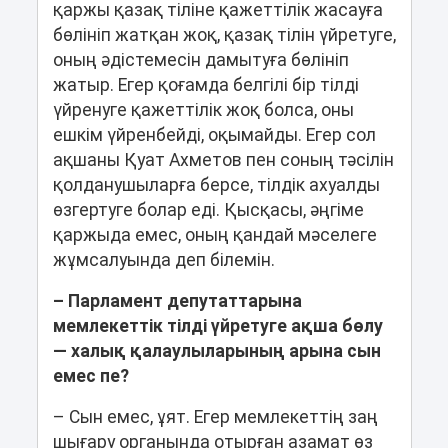
қаржы қазақ тіліне қажеттілік жасауға
бөлініп жатқан жоқ, қазақ тілін үйретуге,
оның әдістемесін дамытуға бөлініп
жатыр. Егер қоғамда белгілі бір тілді
үйренуге қажеттілік жоқ болса, оны
ешкім үйренбейді, оқымайды. Егер сол
ақшаны Қуат Ахметов пен соның тәсілін
қолданушыларға берсе, тілдік ахуалды
өзгертуге болар еді. Қысқасы, әңгіме
қаржыда емес, оның қандай мәселеге
жұмсалуында деп білемін.
– Парламент депутаттарына
мемлекеттік тілді үйретуге ақша бөлу
― халық қалаулыларының арына сын
емес пе?
– Сын емес, ұят. Егер мемлекеттің заң
шығару органында отырған азамат өз