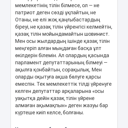
мемлекетінің тілін білмесе, ол ― не
патриот деген сөзді ұқпайтын, не
Отаны, не елі жоқ қаңғыбастардың
біреуі, не қазақ тілін үйренгісі келмейтін,
қазақ тілін мойындамайтын шовинист.
Мен осы жылдардың ішінде қазақ тілін
меңгеріп алған мыңдаған басқа ұлт
өкілдерін білемін. Ал олардың қасында
парламент депутаттарының білмеуі ―
ақылға қонбайтын, сорақылық. Мен
оларды оқытуға ақша бөлуге қарсы
емеспін. Тек мемлекеттік тілді үйренуге
келген депутаттар арқаларына «осы
уақытқа дейін қазақ тілін үйрене
алмаған ақымақпын» деген жазуы бар
күртеше киіп келсе, болғаны.