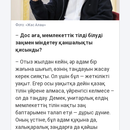
Фото: «Жас Алаш»
–
Дос аға, мемлекеттік тілді білуді
заңмен міндетеу қаншалықты
қисынды?
– Отыз жылдан кейін, әр адам бір
жағына шығып, өзінің таңдауын жасау
керек сияқты. Ол үшін бұл ― жеткілікті
уақыт. Егер осы уақытқа дейін қазақ
тілін үйрене алмаса, үйренгісі келмесе –
ол да таңдау. Демек, унитарлық елдің
мемлекеттің тілін нақты заң
баптарымен талап етуі ― дұрыс дүние.
Оның үстіне, бұл адам құқына да,
халықаралық заңдарға да қайшы