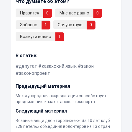
Что думаете об этом?
Нравится
0
Мне все равно
0
Забавно
1
Сочувствую
0
Возмутительно
1
В статье:
депутат
казахский язык
закон
законопроект
Предыдущий материал
Международная аккредитация способствует
продвижению казахстанского экспорта
Следующий материал
Вязаные вещи для «торопыжек»: За 10 лет клуб
«28 петель» объединил волонтеров из 13 стран