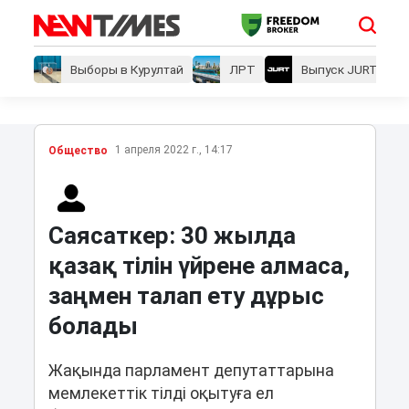
Выборы в Курултай
ЛРТ
Выпуск JURT
1 апреля 2022 г., 14:17
Общество
Саясаткер: 30 жылда
қазақ тілін үйрене алмаса,
заңмен талап ету дұрыс
болады
Жақында парламент депутаттарына
мемлекеттік тілді оқытуға ел