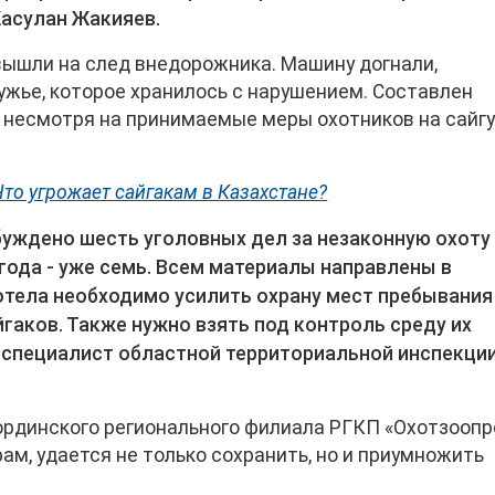
асулан Жакияев.
 вышли на след внедорожника. Машину догнали,
ужье, которое хранилось с нарушением. Составлен
о несмотря на принимаемые меры охотников на сайг
Что угрожает сайгакам в Казахстане?
буждено шесть уголовных дел за незаконную охоту
 года - уже семь. Всем материалы направлены в
отела необходимо усилить охрану мест пребывания
гаков. Также нужно взять под контроль среду их
 специалист областной территориальной инспекци
ординского регионального филиала РГКП «Охотзооп
м, удается не только сохранить, но и приумножить