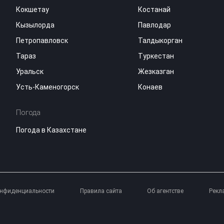
Кокшетау
Костанай
Кызылорда
Павлодар
Петропавловск
Талдыкорган
Тараз
Туркестан
Уральск
Жезказган
Усть-Каменогорск
Конаев
Погода
Погода в Казахстане
онфиденциальности
Правила сайта
Об агентстве
Рекл