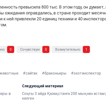
енность превысила 800 тыс. В этом году, он думает,
бы ожидания оправдались, в стране проходит месяч
 к ней привлекли 20 единиц техники и 40 инспектор
том.
вно
0
Сочувствую
0
Возмутительно
1
животные
сайгак
браконьеры
охотинспектор
Следующий материал
неры в
Соңғы 3 айда Қазақстанға 200 мыңнан астам 
келген