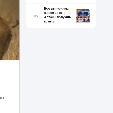
Все выпускники
одной из школ
08:20
Астаны получили
гранты
Шутка про Дубай
обернулась для
таксиста
07:23
наказанием в
Астане
Жара до 42 и
пылевые бури:
06:11
прогноз погоды по
Казахстану
Отец погибшей в
ДТП на Аль-
Фараби девушки
ан
05:09
не смог добиться
100 млн
компенсации