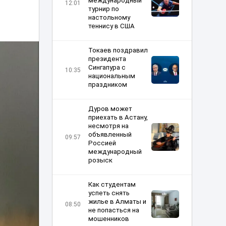
международный
12:01
турнир по
настольному
теннису в США
Токаев поздравил
президента
Сингапура с
10:35
национальным
праздником
Дуров может
приехать в Астану,
несмотря на
объявленный
09:57
Россией
международный
розыск
Как студентам
успеть снять
жилье в Алматы и
08:50
не попасться на
мошенников