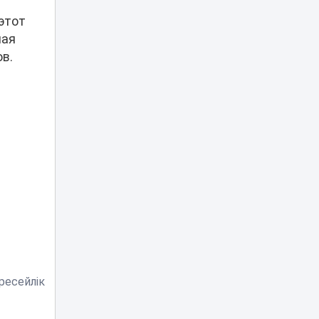
 этот
Блогеров в
Казахстане
ная
продолжают
22:19
ов.
наказывать за мат
в эфирах
В Миннауки
объяснили, почему
120 баллов на ЕНТ
21:08
не гарантируют
грант
После смерти 13-
летнего сына мать
из Актау требует
20:20
ответа от главы
Минздрава
За ночные салюты
ресейлік
в Астане
продолжают
арестовывать:
19:38
под стражу