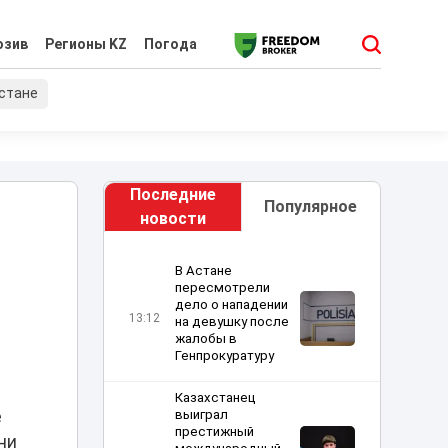
юзив
Регионы KZ
Погода
хстане
Последние
Популярное
новости
В Астане
пересмотрели
дело о нападении
13:12
на девушку после
жалобы в
Генпрокуратуру
Казахстанец
е
выиграл
престижный
ни