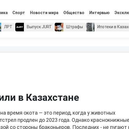
мика
Спорт
Новости мира
Общество
Интервью
Экскл
ЛРТ
Выпуск JURT
Штрафы
Ипотеки в Каза
или в Казахстане
на время окота — это период, когда у животных
тстрел продлен до 2023 года. Однако краснокнижны
зой со стороны браконьеров. Последних - не пугают 