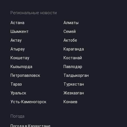
Региональные новости
Астана
Алматы
Шымкент
Семей
Актау
Актобе
Атырау
Караганда
Кокшетау
Костанай
Кызылорда
Павлодар
Петропавловск
Талдыкорган
Тараз
Туркестан
Уральск
Жезказган
Усть-Каменогорск
Конаев
Погода
Погода в Казахстане