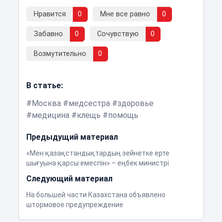
Нравится
0
Мне все равно
0
Забавно
0
Сочувствую
0
Возмутительно
0
В статье:
Москва
медсестра
здоровье
медицина
клещь
помощь
Предыдущий материал
«Мен қазақстандықтардың зейнетке ерте
шығуына қарсы емеспін» – еңбек министрі
Следующий материал
На большей части Казахстана объявлено
штормовое предупреждение