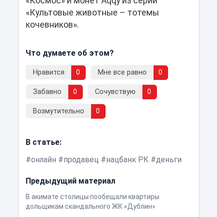
«Космос» и монет Aqqý из серии
«Культовые животные – тотемы
кочевников».
Что думаете об этом?
Нравится
0
Мне все равно
0
Забавно
0
Сочувствую
0
Возмутительно
0
В статье:
онлайн
продавец
нацбанк РК
деньги
Предыдущий материал
В акимате столицы пообещали квартиры
дольщикам скандального ЖК «Дублин»