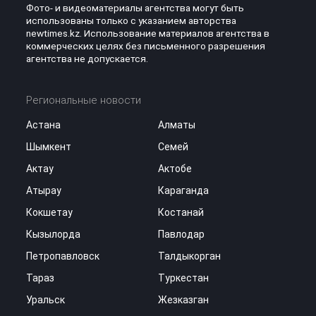
Фото- и видеоматериалы агентства могут быть
использованы только с указанием авторства
newtimes.kz. Использование материалов агентства в
коммерческих целях без письменного разрешения
агентства не допускается.
Региональные новости
Астана
Алматы
Шымкент
Семей
Актау
Актобе
Атырау
Караганда
Кокшетау
Костанай
Кызылорда
Павлодар
Петропавловск
Талдыкорган
Тараз
Туркестан
Уральск
Жезказган