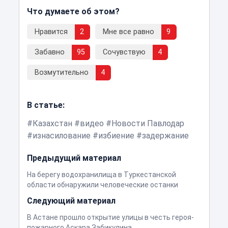
Что думаете об этом?
Нравится
2
Мне все равно
9
Забавно
95
Сочувствую
4
Возмутительно
4
В статье:
Казахстан
видео
Новости Павлодар
изнасилование
избиение
задержание
Предыдущий материал
На берегу водохранилища в Туркестанской
области обнаружили человеческие останки
Следующий материал
В Астане прошло открытие улицы в честь героя-
пожарного Аскара Забикулина