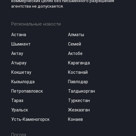
коммерческих целях без письменного разрешения
агентства не допускается.
Региональные новости
Астана
Алматы
Шымкент
Семей
Актау
Актобе
Атырау
Караганда
Кокшетау
Костанай
Кызылорда
Павлодар
Петропавловск
Талдыкорган
Тараз
Туркестан
Уральск
Жезказган
Усть-Каменогорск
Конаев
Погода