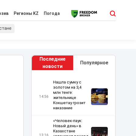
юзив
Регионы KZ
Погода
хстане
Последние
Популярное
новости
Нашла сумку с
золотом на 3,4
млн тенге:
14:56
жительнице
Кокшетау грозит
наказание
«Человек-паук:
Новый день» в
Казахстане
13:16