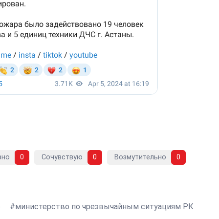
вно
0
Сочувствую
0
Возмутительно
0
е
министерство по чрезвычайным ситуациям РК