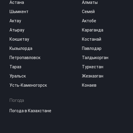
Астана
Алматы
Шымкент
Семей
Актау
Актобе
Атырау
Караганда
Кокшетау
Костанай
Кызылорда
Павлодар
Петропавловск
Талдыкорган
Тараз
Туркестан
Уральск
Жезказган
Усть-Каменогорск
Конаев
Погода
Погода в Казахстане