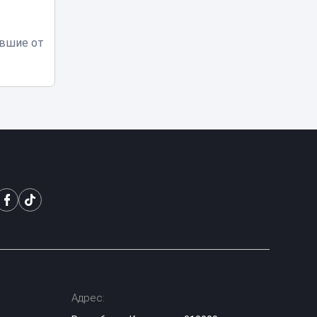
Токаев поздравил
жителей Северо-
авшие от
Казахстанской
18:45
области с 90-
летием региона
Партия «Әділет»:
принцип «Закон и
порядок»
18:25
обязателен для
всех
От сырья к
переработке: как
меняется
18:01
инвестиционный
профиль
Казахстана
Синоптики
предупредили о
Адрес:
новой волне жары
17:37