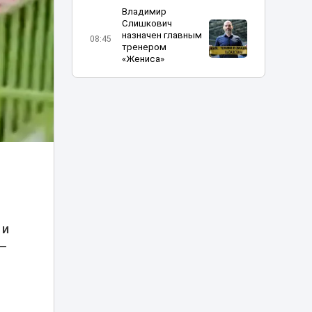
Владимир
Слишкович
назначен главным
08:45
тренером
«Жениса»
В Астане на месяц
частично
08:15
перекроют шоссе
Коргалжын
Министр науки
объяснил, что
делать
07:15
абитуриентам, не
прошедшим на
грант
 и
 —
Жара до 41
градуса накроет
06:00
Казахстан 8
августа
.