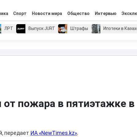
мика
Спорт
Новости мира
Общество
Интервью
Экскл
ЛРТ
Выпуск JURT
Штрафы
Ипотеки в Каза
 от пожара в пятиэтажке в
й, передает
ИА «NewTimes.kz»
.