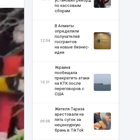
установил рекорд
по кассовым
сборам
В Алматы
определили
получателей
12:04
госгрантов
на новые бизнес-
идеи
Украина
пообещала
прекратить атаки
10:31
на КТК после
переговоров с
США
Жителя Тараза
арестовали на
пять суток за
09:08
нецензурную
брань в TikTok