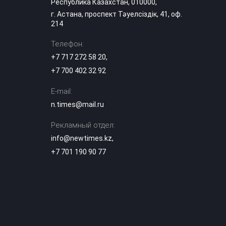
в Казахстане на
Республика Казахстан, 010000,
выходных
г. Астана, проспект Тәуелсіздік, 41, оф.
214
«Культ войны» или
память: в
Телефон:
Темиртау решили
17:04
+7 717 272 58 20
,
судьбу
советского танка
+7 700 402 32 92
E-mail:
Лесные пожары:
когда
n.times@mail.ru
подключается
16:50
МЧС и как
Рекламный отдел:
действовать при
возгорании
info@newtimes.kz
,
+7 701 190 90 77
Можно ли ходить
в школу в
хиджабе? В
16:12
Минпросвещения
дали разъяснение
Опасную горку
возле ЭКСПО, на