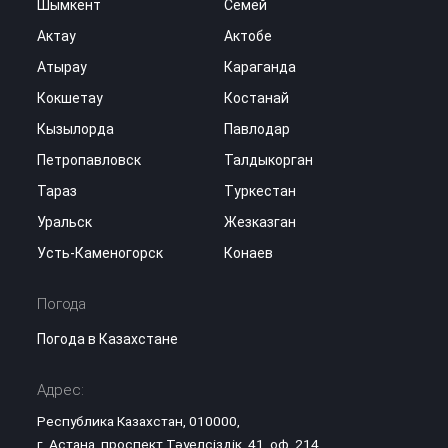
Шымкент
Семей
Актау
Актобе
Атырау
Караганда
Кокшетау
Костанай
Кызылорда
Павлодар
Петропавловск
Талдыкорган
Тараз
Туркестан
Уральск
Жезказган
Усть-Каменогорск
Конаев
Погода
Погода в Казахстане
Адрес:
Республика Казахстан, 010000,
г. Астана, проспект Тәуелсіздік, 41, оф. 214