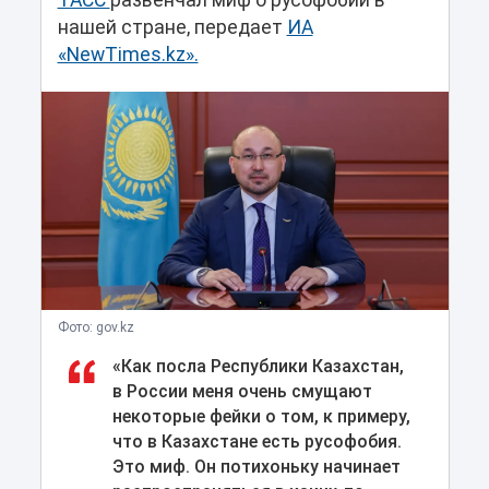
ТАСС
развенчал миф о русофобии в
нашей стране, передает
ИА
«NewTimes.kz».
Фото: gov.kz
«Как посла Республики Казахстан,
в России меня очень смущают
некоторые фейки о том, к примеру,
что в Казахстане есть русофобия.
Это миф. Он потихоньку начинает