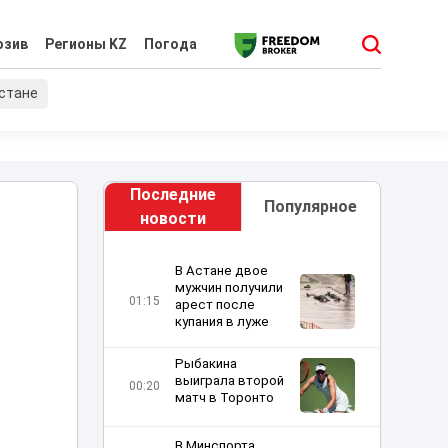
юзив
Регионы KZ
Погода
хстане
Последние
Популярное
новости
В Астане двое
мужчин получили
01:15
арест после
купания в луже
Рыбакина
выиграла второй
00:20
матч в Торонто
В Минспорта