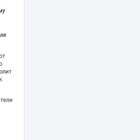
Казахстанской
18:45
му
области с 90-
летием региона
Партия «Әділет»:
для
принцип «Закон и
порядок»
18:25
обязателен для
всех
от
о
От сырья к
волит
переработке: как
меняется
к
18:01
инвестиционный
профиль
Казахстана
ители
Синоптики
предупредили о
новой волне жары
17:37
в Казахстане на
выходных