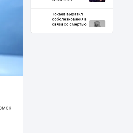
Токаев выразил
соболезнования в
связи со смертью
20:20
кинорежиссера
Ардака
Амиркулова
В Астане
огромные
очереди за кофе
20:00
закончились
проверкой
полиции
Харли Квинн и
Человек-паук в
столице:
19:30
Ермек
спецрепортаж с
Comic Con Astana
Токаев поздравил
жителей Северо-