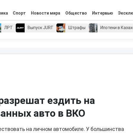
мика
Спорт
Новости мира
Общество
Интервью
Экскл
ЛРТ
Выпуск JURT
Штрафы
Ипотеки в Каза
разрешат ездить на
анных авто в ВКО
ствовать на личном автомобиле. У большинства