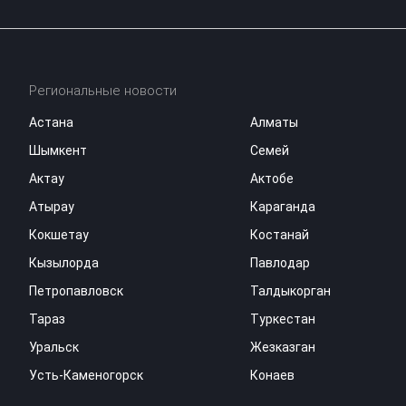
Региональные новости
Астана
Алматы
Шымкент
Семей
Актау
Актобе
Атырау
Караганда
Кокшетау
Костанай
Кызылорда
Павлодар
Петропавловск
Талдыкорган
Тараз
Туркестан
Уральск
Жезказган
Усть-Каменогорск
Конаев