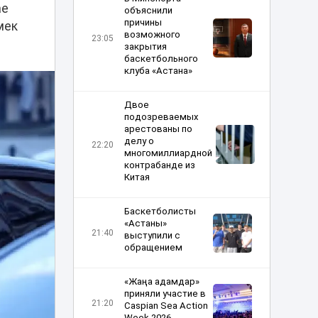
ае
объяснили
причины
мек
возможного
23:05
закрытия
баскетбольного
клуба «Астана»
Двое
подозреваемых
арестованы по
делу о
22:20
многомиллиардной
контрабанде из
Китая
Баскетболисты
«Астаны»
21:40
выступили с
обращением
«Жаңа адамдар»
приняли участие в
21:20
Caspian Sea Action
Week 2026