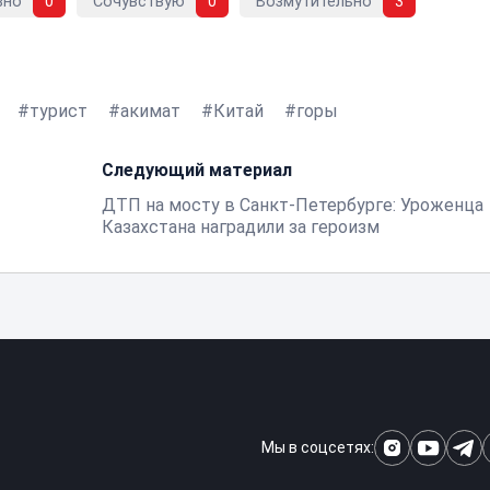
вно
0
Сочувствую
0
Возмутительно
3
турист
акимат
Китай
горы
Следующий материал
ДТП на мосту в Санкт-Петербурге: Уроженца
Казахстана наградили за героизм
Мы в соцсетях: