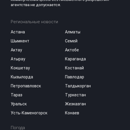
агентства не допускается.
Региональные новости
Астана
Алматы
Шымкент
Семей
Актау
Актобе
Атырау
Караганда
Кокшетау
Костанай
Кызылорда
Павлодар
Петропавловск
Талдыкорган
Тараз
Туркестан
Уральск
Жезказган
Усть-Каменогорск
Конаев
Погода