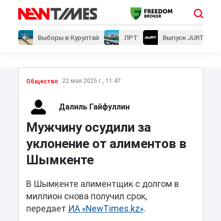
Выборы в Курултай
ЛРТ
Выпуск JURT
22 мая 2025 г., 11:47
Общество
Далиль Гайфуллин
Мужчину осудили за
уклонение от алиментов в
Шымкенте
В Шымкенте алиментщик с долгом в
миллион снова получил срок,
передает
ИА «NewTimes.kz»
.