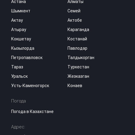
Астана
Алматы
Шымкент
Семей
Актау
Актобе
Атырау
Караганда
Кокшетау
Костанай
Кызылорда
Павлодар
Петропавловск
Талдыкорган
Тараз
Туркестан
Уральск
Жезказган
Усть-Каменогорск
Конаев
Погода
Погода в Казахстане
Адрес: