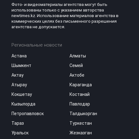
Фото- и видеоматериалы агентства могут быть
использованы только с указанием авторства
newtimes.kz. Использование материалов агентства в
коммерческих целях без письменного разрешения
агентства не допускается.
Региональные новости
Астана
Алматы
Шымкент
Семей
Актау
Актобе
Атырау
Караганда
Кокшетау
Костанай
Кызылорда
Павлодар
Петропавловск
Талдыкорган
Тараз
Туркестан
Уральск
Жезказган