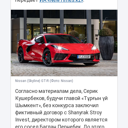
передает
ИА «NewTimes.kz»
.
Nissan (Skyline) GT-R (Фото: Nissan)
Согласно материалам дела, Серик
Кушербеков, будучи главой «Тұрғын үй
Шымкент», без конкурса заключил
фиктивный договор с Shanyrak Stroy
Invest, директором которого является
его сосед Баглан Пернебек. До этого