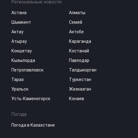
Региональные новости
Астана
Алматы
Шымкент
Семей
Актау
Актобе
Атырау
Караганда
Кокшетау
Костанай
Кызылорда
Павлодар
Петропавловск
Талдыкорган
Тараз
Туркестан
Уральск
Жезказган
Усть-Каменогорск
Конаев
Погода
Погода в Казахстане