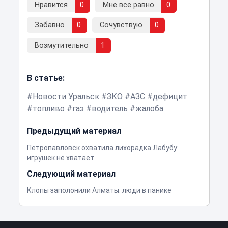
Нравится
0
Мне все равно
0
Забавно
0
Сочувствую
0
Возмутительно
1
В статье:
Новости Уральск
ЗКО
АЗС
дефицит
топливо
газ
водитель
жалоба
Предыдущий материал
Петропавловск охватила лихорадка Лабубу:
игрушек не хватает
Следующий материал
Клопы заполонили Алматы: люди в панике