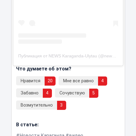
Публикация от NEWS Karaganda-Ulytau (@newskor.krg)
Что думаете об этом?
Нравится
20
Мне все равно
4
Забавно
4
Сочувствую
5
Возмутительно
3
В статье:
Новости Караганда
видео