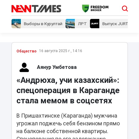
Выборы в Курултай
ЛРТ
Выпуск JURT
16 августа 2025 г., 14:16
Общество
Аянур Умбетова
«Андрюха, учи казахский»:
спецоперация в Караганде
стала мемом в соцсетях
В Пришахтинске (Караганда) мужчина
угрожал поджечь себя бензином прямо
на балконе собственной квартиры.