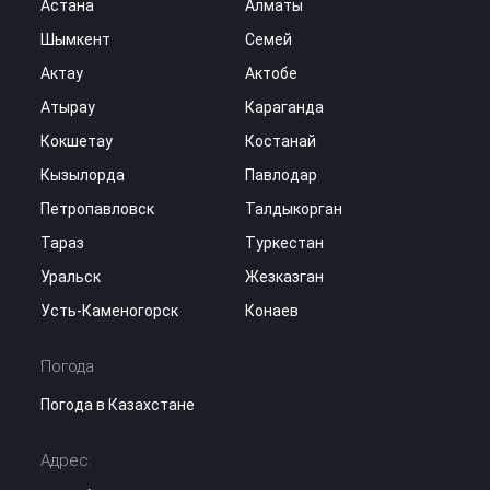
Астана
Алматы
Шымкент
Семей
Актау
Актобе
Атырау
Караганда
Кокшетау
Костанай
Кызылорда
Павлодар
Петропавловск
Талдыкорган
Тараз
Туркестан
Уральск
Жезказган
Усть-Каменогорск
Конаев
Погода
Погода в Казахстане
Адрес: