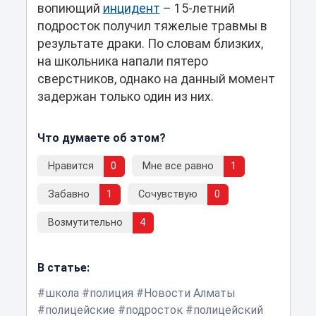
вопиющий
инцидент
– 15-летний
подросток получил тяжелые травмы в
результате драки. По словам близких,
на школьника напали пятеро
сверстников, однако на данный момент
задержан только один из них.
Что думаете об этом?
Нравится
0
Мне все равно
1
Забавно
1
Сочувствую
0
Возмутительно
4
В статье:
школа
полиция
Новости Алматы
полицейские
подросток
полицейский