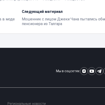
Следующий материал
в в моде
Мошенник с лицом Джеки Чана пытались обм
пенсионера из Талгара
Мы в соцсетях:
Региональные новости