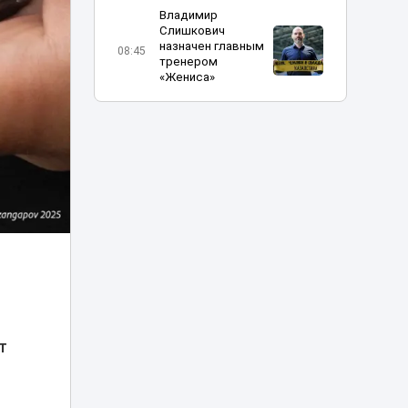
Владимир
Слишкович
назначен главным
08:45
тренером
«Жениса»
В Астане на месяц
частично
08:15
перекроют шоссе
Коргалжын
Министр науки
объяснил, что
делать
07:15
абитуриентам, не
прошедшим на
грант
Жара до 41
т
градуса накроет
06:00
Казахстан 8
августа