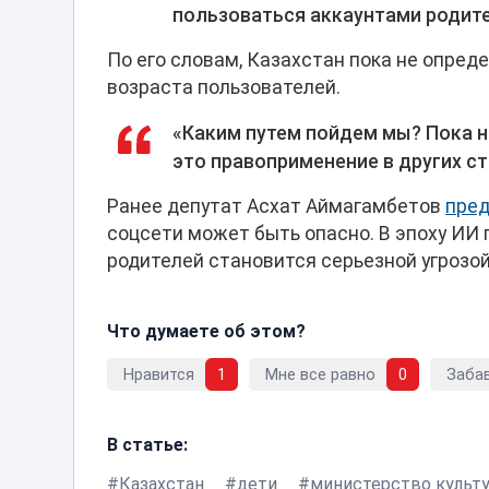
пользоваться аккаунтами родите
По его словам, Казахстан пока не опред
возраста пользователей.
«Каким путем пойдем мы? Пока н
это правоприменение в других ст
Ранее депутат Асхат Аймагамбетов
пре
соцсети может быть опасно. В эпоху ИИ 
родителей становится серьезной угрозо
Что думаете об этом?
Нравится
1
Мне все равно
0
Заба
В статье:
Казахстан
дети
министерство культ