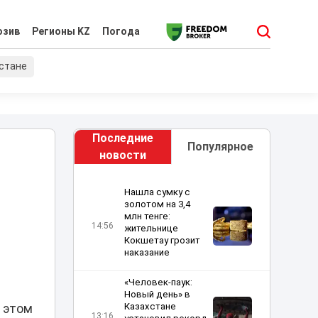
юзив
Регионы KZ
Погода
хстане
Последние
Популярное
новости
Нашла сумку с
золотом на 3,4
млн тенге:
14:56
жительнице
Кокшетау грозит
наказание
«Человек-паук:
Новый день» в
Казахстане
б этом
13:16