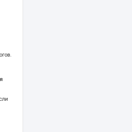
Туристов из
Германии спасали
вертолетом в
05:20
горах
Алматинской
области
Убийство Нурай
Серикбай: родные
девушки
огов.
запросили с
03:25
подсудимого
более 10 млрд
тенге
ая
В Астане двое
мужчин получили
01:15
арест после
сли
купания в луже
Рыбакина
выиграла второй
00:20
матч в Торонто