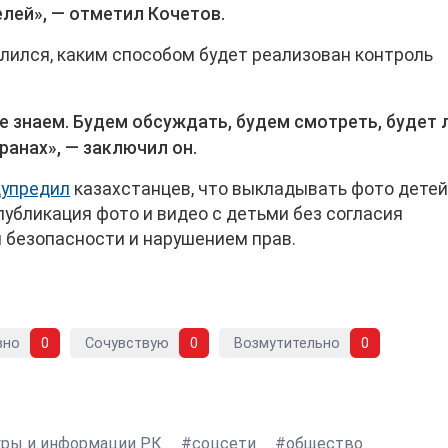
лей», — отметил Кочетов.
елился, каким способом будет реализован контроль
е знаем. Будем обсуждать, будем смотреть, будет 
ранах», — заключил он.
дупредил
казахстанцев, что выкладывать фото детей
публикация фото и видео с детьми без согласия
й безопасности и нарушением прав.
вно
0
Сочувствую
0
Возмутительно
0
уры и информации РК
соцсети
общество