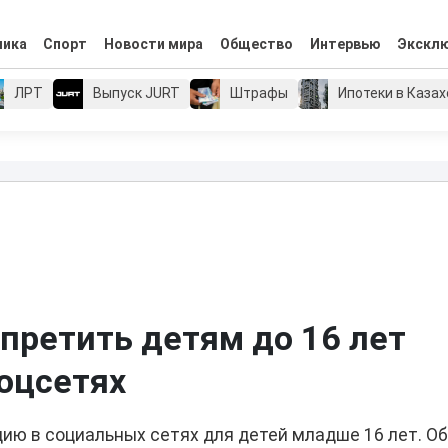
мика
Спорт
Новости мира
Общество
Интервью
Экскл
ЛРТ
Выпуск JURT
Штрафы
Ипотеки в Каза
апретить детям до 16 лет
соцсетях
цию в социальных сетях для детей младше 16 лет. О