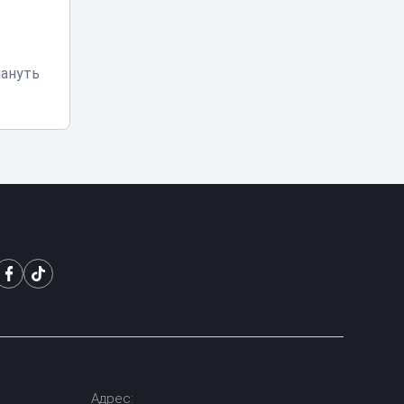
Токаев поздравил
жителей Северо-
Казахстанской
18:45
ануть
области с 90-
летием региона
Партия «Әділет»:
принцип «Закон и
порядок»
18:25
обязателен для
всех
От сырья к
переработке: как
меняется
18:01
инвестиционный
профиль
Казахстана
Синоптики
предупредили о
новой волне жары
17:37
Адрес: