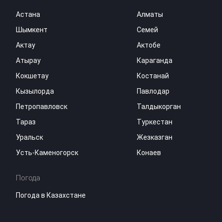
Астана
Алматы
Шымкент
Семей
Актау
Актобе
Атырау
Караганда
Кокшетау
Костанай
Кызылорда
Павлодар
Петропавловск
Талдыкорган
Тараз
Туркестан
Уральск
Жезказган
Усть-Каменогорск
Конаев
Погода
Погода в Казахстане