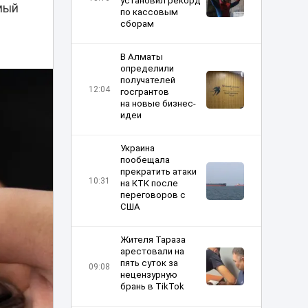
установил рекорд
мый
по кассовым
сборам
В Алматы
определили
получателей
12:04
госгрантов
на новые бизнес-
идеи
Украина
пообещала
прекратить атаки
10:31
на КТК после
переговоров с
США
Жителя Тараза
арестовали на
пять суток за
09:08
нецензурную
брань в TikTok