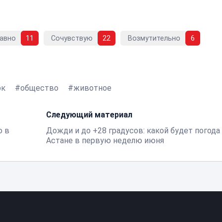
авно
11
Сочувствую
22
Возмутительно
6
рк
общество
животное
Следующий материал
ю в
Дожди и до +28 градусов: какой будет погода
Астане в первую неделю июня