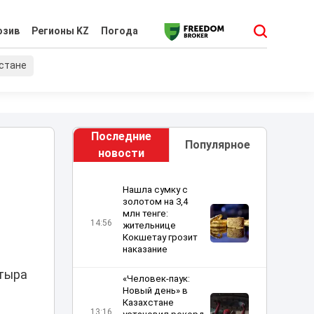
юзив
Регионы KZ
Погода
хстане
Последние
Популярное
новости
Нашла сумку с
золотом на 3,4
млн тенге:
14:56
жительнице
Кокшетау грозит
наказание
атыра
«Человек-паук:
Новый день» в
Казахстане
13:16