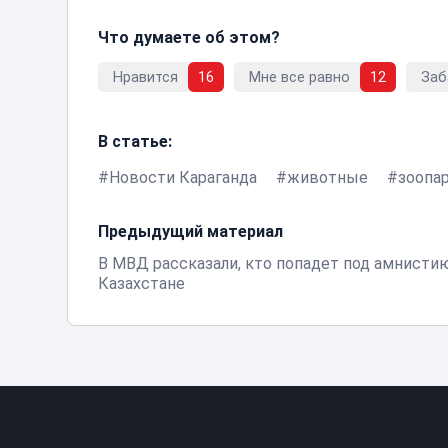
Что думаете об этом?
Нравится
16
Мне все равно
12
Заб
В статье:
Новости Караганда
животные
зоопа
Предыдущий материал
В МВД рассказали, кто попадет под амнисти
Казахстане