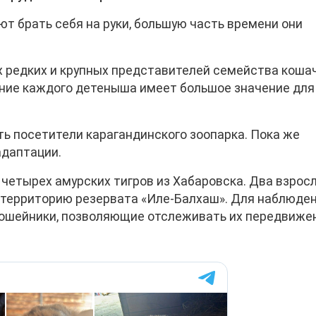
ют брать себя на руки, большую часть времени они
х редких и крупных представителей семейства кошач
ение каждого детеныша имеет большое значение для
ть посетители карагандинского зоопарка. Пока же
даптации.
четырех амурских тигров из Хабаровска. Два взрос
 территорию резервата «Иле-Балхаш». Для наблюден
ошейники, позволяющие отслеживать их передвиже