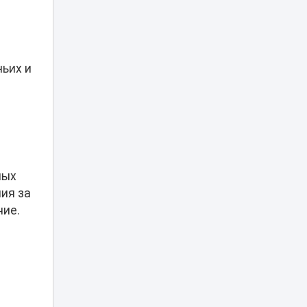
Туристов из
Германии спасали
вертолетом в
05:20
горах
Алматинской
ьих и
области
Убийство Нурай
Серикбай: родные
девушки
запросили с
03:25
подсудимого
более 10 млрд
тенге
лых
ия за
В Астане двое
ние.
мужчин получили
01:15
арест после
купания в луже
Рыбакина
выиграла второй
00:20
матч в Торонто