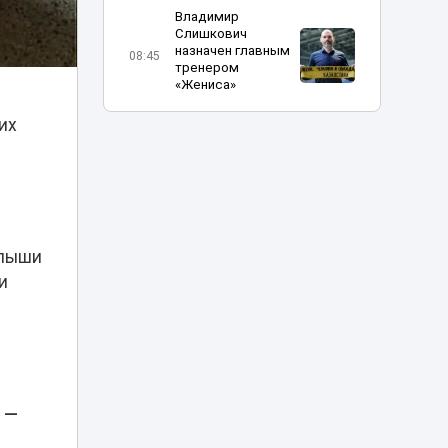
Владимир
Слишкович
назначен главным
08:45
тренером
«Жениса»
их
В Астане на месяц
частично
08:15
перекроют шоссе
Коргалжын
Министр науки
объяснил, что
алыши
делать
07:15
и
абитуриентам, не
прошедшим на
грант
Жара до 41
градуса накроет
06:00
Казахстан 8
ь —
августа