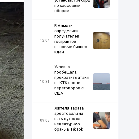
установил рекорд
по кассовым
сборам
В Алматы
определили
получателей
12:04
госгрантов
на новые бизнес-
идеи
Украина
пообещала
прекратить атаки
10:31
на КТК после
переговоров с
США
Жителя Тараза
арестовали на
пять суток за
09:08
нецензурную
брань в TikTok