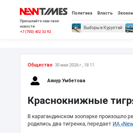
Политика
Власть
Эконо
Присылайте нам свои
новости
Выборы в Курултай
+7 (700) 402 32 92
Общество
30 мая 2026 г., 18:11
Аянур Умбетова
Краснокнижные тигря
В карагандинском зоопарке произошло ре
родились два тигренка, передает
ИА «New