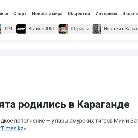
мика
Спорт
Новости мира
Общество
Интервью
Экскл
ЛРТ
Выпуск JURT
Штрафы
Ипотеки в Каза
та родились в Караганде
дкое пополнение — у пары амурских тигров Мии и Б
Times.kz»
.