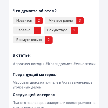
Что думаете об этом?
Нравится
2
Мне все равно
3
Забавно
3
Сочувствую
2
Возмутительно
2
В статье:
прогноз погоды
Казгидромет
синоптики
Предыдущий материал
Массовая драка на причале в Актау закончилась
уголовным делом
Следующий материал
Пьяного павлодарца задержали после прыжков на
крыше чужого авто