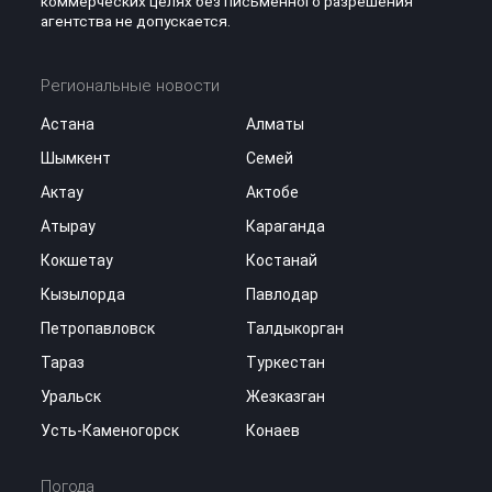
коммерческих целях без письменного разрешения
агентства не допускается.
Региональные новости
Астана
Алматы
Шымкент
Семей
Актау
Актобе
Атырау
Караганда
Кокшетау
Костанай
Кызылорда
Павлодар
Петропавловск
Талдыкорган
Тараз
Туркестан
Уральск
Жезказган
Усть-Каменогорск
Конаев
Погода