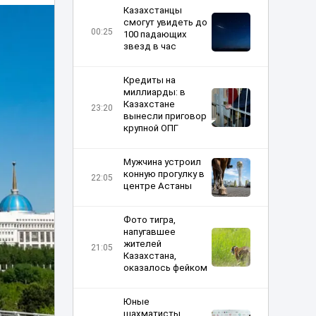
Казахстанцы
смогут увидеть до
00:25
100 падающих
звезд в час
Кредиты на
миллиарды: в
Казахстане
23:20
вынесли приговор
крупной ОПГ
Мужчина устроил
конную прогулку в
22:05
центре Астаны
Фото тигра,
напугавшее
жителей
21:05
Казахстана,
оказалось фейком
Юные
шахматисты