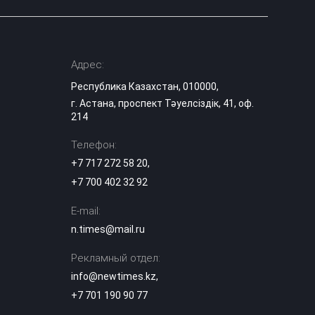
хейтеры
оправдывают
15:40
зверское
убийство Нурай
Серикбай
Адрес:
Республика Казахстан, 010000,
Пользуйтесь
г. Астана, проспект Тәуелсіздік, 41, оф.
туалетами, а не
кустами:
214
15:30
«КазАвтоЖол»
обратился к
Телефон:
водителям
+7 717 272 58 20
,
+7 700 402 32 92
Миллионы
казахстанцев
затронут
E-mail:
15:10
изменения в
n.times@mail.ru
системе ОСМС
Рекламный отдел:
Қалқаман-2 шағын
info@newtimes.kz
,
ауданында 594
15:00
пәтері бар тұрғын
+7 701 190 90 77
үйді салып бітті