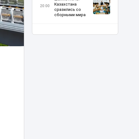
Казахстана
20:00
сразились со
сборными мира
«Казахмыс» начал
строительство
самого глубокого
19:15
шахтного ствола
Казахстана
«Челси» снова
выпустил Дастана
19:05
Сатпаева на поле
25 тысяч
абонентов
остались без
18:45
электричества в
Усть-
Каменогорске
«Таза Қазақстан»:
в Шымкенте