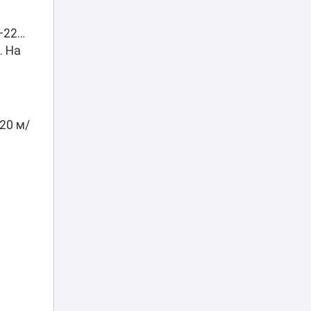
продолжаются
18:05
экоакции и работы
+22…
по озеленению
. На
«Такое кино лучше
не показывать»:
Адамбаев из США
18:00
призвал
контролировать
20 м/
кино в Казахстане
Партии
продолжают
встречи
с жителями
17:55
Восточно-
Казахстанской
области
Очередь на жилье
по новым
правилам: 9
17:35
изменений для
казахстанцев