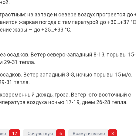
ной.
растным: на западе и севере воздух прогреется до 
ранится жаркая погода с температурой до +30…+37 °С
ние жары — до +25…+33 °С.
з осадков. Ветер северо-западный 8-13, порывы 15-
м 29-31 тепла.
осадков. Ветер западный 3-8, ночью порывы 15 м/с.
9-31 тепла.
ковременный дождь, гроза. Ветер юго-восточный с
пература воздуха ночью 17-19, днем 26-28 тепла.
вно
12
Сочувствую
6
Возмутительно
8