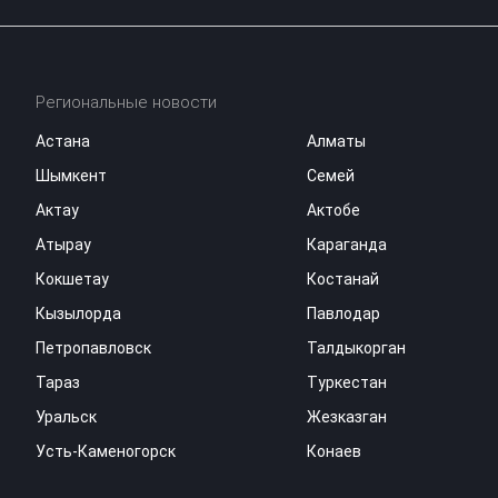
Региональные новости
Астана
Алматы
Шымкент
Семей
Актау
Актобе
Атырау
Караганда
Кокшетау
Костанай
Кызылорда
Павлодар
Петропавловск
Талдыкорган
Тараз
Туркестан
Уральск
Жезказган
Усть-Каменогорск
Конаев