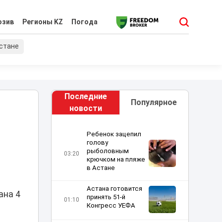
юзив
Регионы KZ
Погода
хстане
Последние
Популярное
новости
Ребенок зацепил
голову
рыболовным
03:20
крючком на пляже
в Астане
Астана готовится
ана 4
принять 51-й
01:10
Конгресс УЕФА