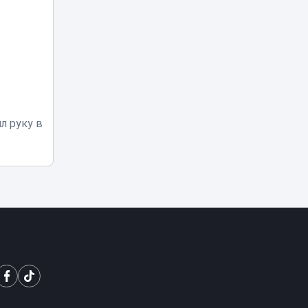
Клоунов
обокрали?
Аудиторы нашли
17:17
миллиардные
нарушения в цирке
и театрах Астаны
л руку в
В Казахстане
запустили сайт
Aiel-qorgan.kz для
16:52
защиты женщин-
журналисток
По дорогам
Казахстана скоро
поедут машины
16:15
без водителей:
названы первые
города
«Я бы ударил 72
раза»: в Казнете