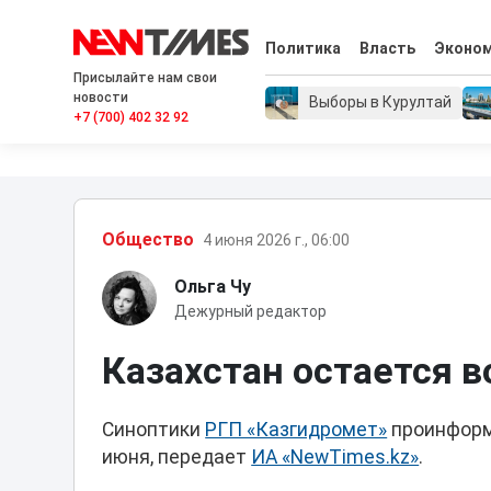
Политика
Власть
Эконо
Присылайте нам свои
новости
Выборы в Курултай
+7 (700) 402 32 92
Общество
4 июня 2026 г., 06:00
Ольга Чу
Дежурный редактор
Казахстан остается в
Синоптики
РГП «Казгидромет»
проинформи
июня, передает
ИА «NewTimes.kz»
.