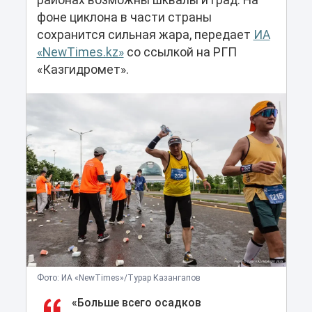
районах возможны шквалы и град. На
фоне циклона в части страны
сохранится сильная жара, передает
ИА
«NewTimes.kz»
со ссылкой на РГП
«Казгидромет».
Фото: ИА «NewTimes»/Турар Казангапов
«Больше всего осадков