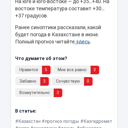
На юге и юго-востоке — до +35…+40. На
востоке температура составит +30…
+37 градусов.
Ранее синоптики рассказали, какой
будет погода в Казахстане в июне.
Полный прогноз читайте
здесь
.
Что думаете об этом?
Нравится
5
Мне все равно
3
Забавно
3
Сочувствую
0
Возмутительно
3
В статье:
Казахстан
прогноз погоды
Казгидромет