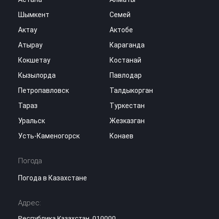
Шымкент
Семей
Актау
Актобе
Атырау
Караганда
Кокшетау
Костанай
Кызылорда
Павлодар
Петропавловск
Талдыкорган
Тараз
Туркестан
Уральск
Жезказган
Усть-Каменогорск
Конаев
Погода
Погода в Казахстане
Адрес:
Республика Казахстан, 010000,