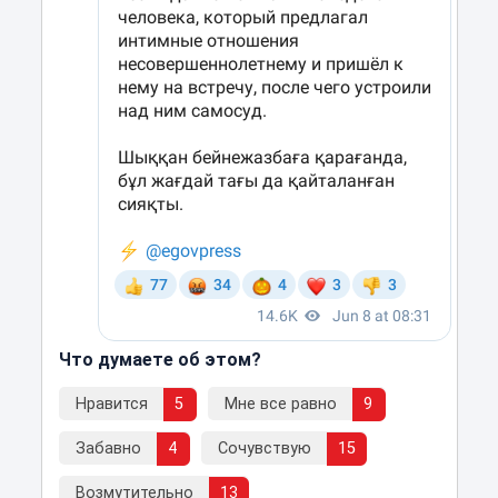
Что думаете об этом?
Нравится
5
Мне все равно
9
Забавно
4
Сочувствую
15
Возмутительно
13