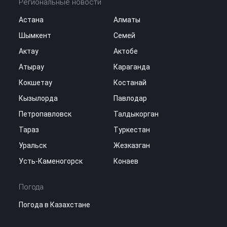
Региональные новости
Астана
Алматы
Шымкент
Семей
Актау
Актобе
Атырау
Караганда
Кокшетау
Костанай
Кызылорда
Павлодар
Петропавловск
Талдыкорган
Тараз
Туркестан
Уральск
Жезказган
Усть-Каменогорск
Конаев
Погода
Погода в Казахстане