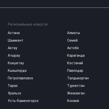
Региональные новости
Астана
Алматы
Шымкент
Семей
Актау
Актобе
Атырау
Караганда
Кокшетау
Костанай
Кызылорда
Павлодар
Петропавловск
Талдыкорган
Тараз
Туркестан
Уральск
Жезказган
Усть-Каменогорск
Конаев