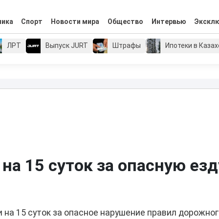
мика
Спорт
Новости мира
Общество
Интервью
Экскл
ЛРТ
Выпуск JURT
Штрафы
Ипотеки в Каза
на 15 суток за опасную езд
и на 15 суток за опасное нарушение правил дорожно