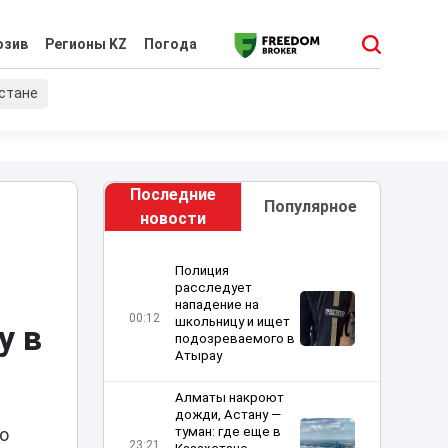
юзив
Регионы KZ
Погода
хстане
Последние
Популярное
новости
Полиция
расследует
нападение на
00:12
школьницу и ищет
у в
подозреваемого в
Атырау
Алматы накроют
дожди, Астану —
туман: где еще в
го
23:21