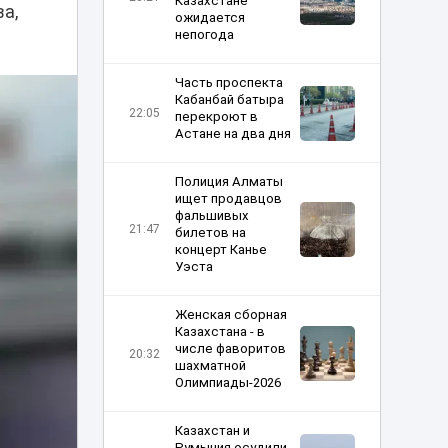
Казахстане
а,
ожидается
непогода
Часть проспекта
Кабанбай батыра
22:05
перекроют в
Астане на два дня
Полиция Алматы
ищет продавцов
фальшивых
21:47
билетов на
концерт Канье
Уэста
Женская сборная
Казахстана - в
числе фаворитов
20:32
шахматной
Олимпиады-2026
Казахстан и
Румыния осудили