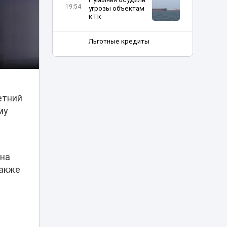
19:54
угрозы объектам
КТК
Льготные кредиты
под 2,5% помогают
создавать
18:37
рабочие места в
селах - партия
«Әділет»
етний
Шипы против
му
асфальта: в
Астане могут
18:12
ограничить
зимнюю резину
 на
Прямой эфир в
также
TikTok привел
18:00
жительницу Семея
в суд
Трагедия в
«Казахтелекоме»: