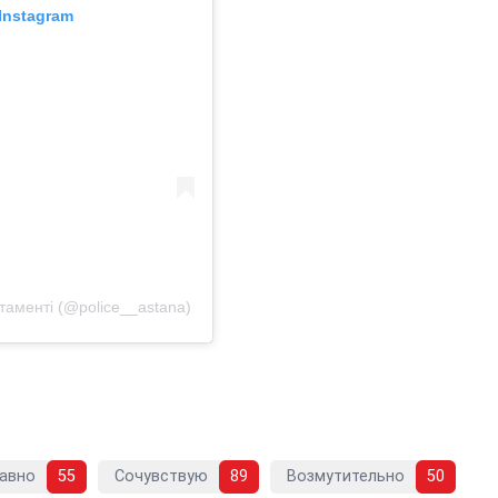
Instagram
аменті (@police__astana)
авно
55
Сочувствую
89
Возмутительно
50