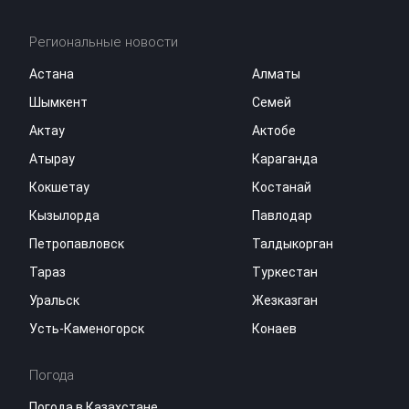
Региональные новости
Астана
Алматы
Шымкент
Семей
Актау
Актобе
Атырау
Караганда
Кокшетау
Костанай
Кызылорда
Павлодар
Петропавловск
Талдыкорган
Тараз
Туркестан
Уральск
Жезказган
Усть-Каменогорск
Конаев
Погода
Погода в Казахстане