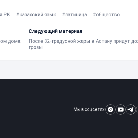
я РК
казахский язык
латиница
общество
Следующий материал
лом доме:
После 32-градусной жары в Астану придут до
грозы
Мы в соцсетях: