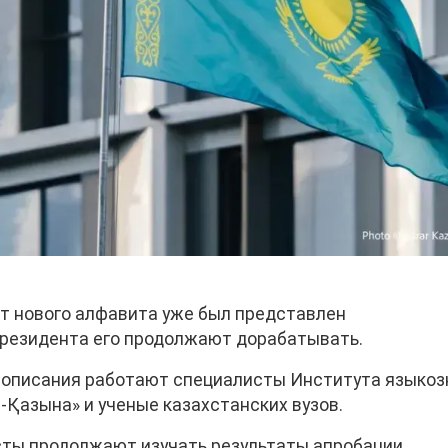
кт нового алфавита уже был представлен
президента его продолжают дорабатывать.
вописания работают специалисты Института языкоз
-Қазына» и ученые казахстанских вузов.
сты продолжают изучать результаты апробации