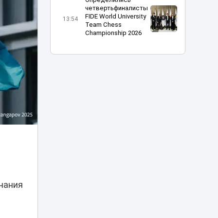
четвертьфиналисты
FIDE World University
13:54
Team Chess
Championship 2026
Дело о гибели
фельдшера
Улданы Мырзуан
13:22
направлено в суд
Астаны: ее муж
потерпевший
Христианку в
Алматы уговорили
надеть хиджаб за
13:06
деньги –
казахстанцы
возмущены
нания
Дело Нурай
Серикбай:
эксперты — видео
12:30
с ее «согласием»