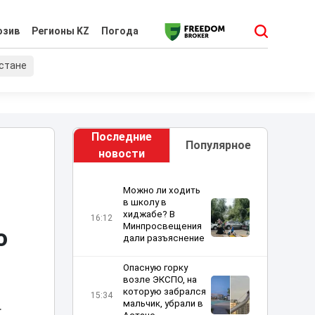
юзив
Регионы KZ
Погода
хстане
Последние
Популярное
новости
Можно ли ходить
в школу в
хиджабе? В
16:12
Минпросвещения
о
дали разъяснение
Опасную горку
возле ЭКСПО, на
которую забрался
15:34
мальчик, убрали в
.