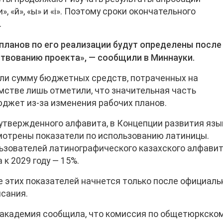
», «й», «ы» и «і». Поэтому сроки окончательного
.
планов по его реализации будут определены после
твованию проекта», — сообщили в Миннауки.
али сумму бюджетных средств, потраченных на
омстве лишь отметили, что значительная часть
джет из-за изменения рабочих планов.
 утвержденного алфавита, в Концепции развития яз
мотрены показатели по использованию латиницы.
ользователей латинографического казахского алфави
 к 2029 году — 15%.
е этих показателей начнется только после официаль
сания.
 академия сообщила, что комиссия по общетюркско