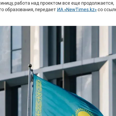
тиницу, работа над проектом все еще продолжается,
го образования, передает
ИА «NewTimes.kz»
со ссыл