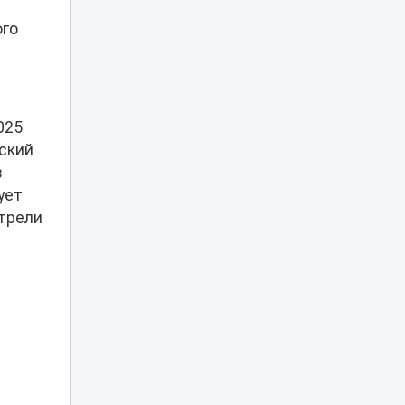
ого
Миллиарды в
лужу: почему
ливневки Астаны
11:16
не спасают от
потопов и сильных
дождей
025
нский
Скандал из-за тоя:
блогера из Актау
в
атаковали в
ует
10:18
соцсетях
россияне из
отрели
Дагестана
Заводчане Тараза
поддержали
10:00
инициативы партии
«Әділет»
«Своих не
бросаем»:
мужчина в Z-майке
09:30