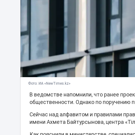
Фото: ИА «NewTimes.kz»
В ведомстве напомнили, что ранее прое
общественности. Однако по поручению 
Сейчас над алфавитом и правилами пра
имени Ахмета Байтурсынова, центра «Тіл
Как пояснили в министерстве, специали