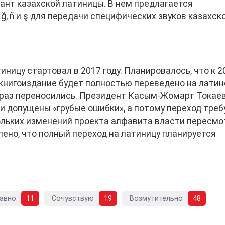
нт казахской латиницы. В нем предлагается
ü, ğ, ñ и ş для передачи специфических звуков казахск
ницу стартовал в 2017 году. Планировалось, что к 2
 книгоиздание будет полностью переведено на лати
 раз переносились. Президент Касым-Жомарт Токае
и допущены «грубые ошибки», а потому переход треб
ольких изменений проекта алфавита власти пересм
лено, что полный переход на латиницу планируется
авно
11
Сочувствую
19
Возмутительно
48