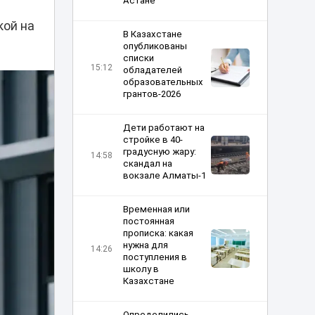
Астане
кой на
В Казахстане
опубликованы
списки
15:12
обладателей
образовательных
грантов-2026
Дети работают на
стройке в 40-
градусную жару:
14:58
скандал на
вокзале Алматы-1
Временная или
постоянная
прописка: какая
нужна для
14:26
поступления в
школу в
Казахстане
Определились