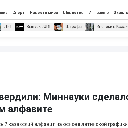
мика
Спорт
Новости мира
Общество
Интервью
Экскл
ЛРТ
Выпуск JURT
Штрафы
Ипотеки в Каза
твердили: Миннауки сделал
ом алфавите
вый казахский алфавит на основе латинской графики