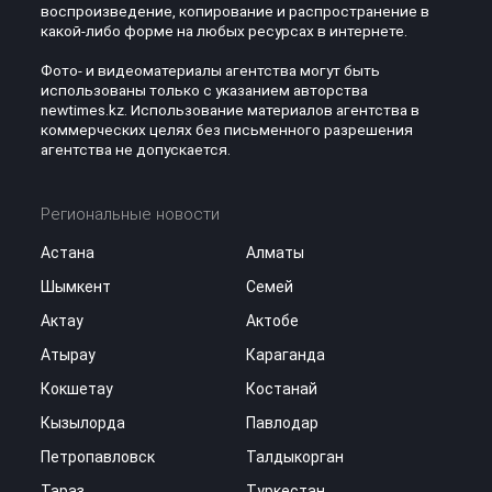
воспроизведение, копирование и распространение в
какой-либо форме на любых ресурсах в интернете.
Фото- и видеоматериалы агентства могут быть
использованы только с указанием авторства
newtimes.kz. Использование материалов агентства в
коммерческих целях без письменного разрешения
агентства не допускается.
Региональные новости
Астана
Алматы
Шымкент
Семей
Актау
Актобе
Атырау
Караганда
Кокшетау
Костанай
Кызылорда
Павлодар
Петропавловск
Талдыкорган
Тараз
Туркестан