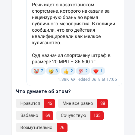
Что думаете об этом?
Нравится
46
Мне все равно
88
Забавно
69
Сочувствую
135
Возмутительно
76