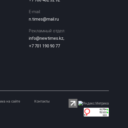
+7 700 402 32 92
Украли каннабис
E-mail:
на Пхукете:
n.times@mail.ru
четырех
11:48
казахстанцев
задержали в
Рекламный отдел:
Таиланде
info@newtimes.kz
,
+7 701 190 90 77
Миллиарды в
лужу: почему
ливневки Астаны
11:16
не спасают от
потопов и сильных
дождей
Скандал из-за тоя:
блогера из Актау
атаковали в
10:18
соцсетях
ама на сайте
Контакты
россияне из
Дагестана
Заводчане Тараза