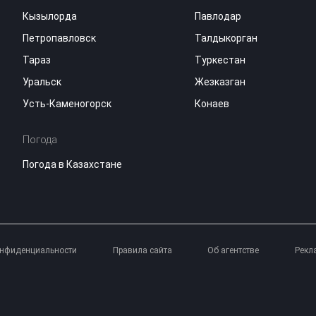
Кызылорда
Павлодар
Петропавловск
Талдыкорган
Тараз
Туркестан
Уральск
Жезказган
Усть-Каменогорск
Конаев
Погода
Погода в Казахстане
онфиденциальности
Правила сайта
Об агентстве
Рекл