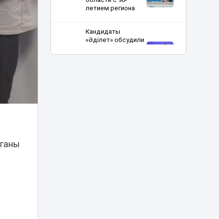
летием региона
Кандидаты
«Әділет» обсудили
с интеллигенцией
18:25
культуру и
светские
ценности
От сырья к
переработке: как
меняется
18:01
инвестиционный
профиль
з
Казахстана
рганы
Синоптики
предупредили о
новой волне жары
17:37
в Казахстане на
выходных
«Культ войны» или