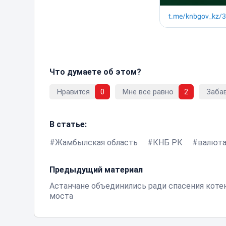
Что думаете об этом?
Нравится
0
Мне все равно
2
Заба
В статье:
Жамбылская область
КНБ РК
валют
Предыдущий материал
Астанчане объединились ради спасения коте
моста