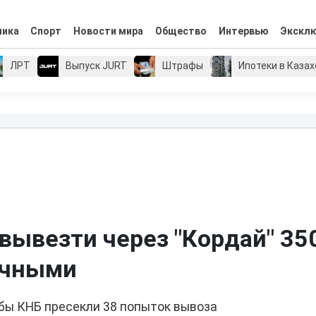
мика
Спорт
Новости мира
Общество
Интервью
Экскл
ЛРТ
Выпуск JURT
Штрафы
Ипотеки в Каза
вывезти через "Кордай" 35
ичными
бы КНБ пресекли 38 попыток вывоза