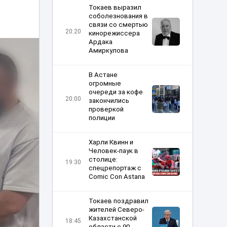
Токаев выразил
соболезнования в
связи со смертью
20:20
кинорежиссера
Ардака
Амиркулова
В Астане
огромные
очереди за кофе
20:00
закончились
проверкой
полиции
Харли Квинн и
Человек-паук в
столице:
19:30
спецрепортаж с
Comic Con Astana
Токаев поздравил
жителей Северо-
Казахстанской
18:45
области с 90-