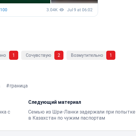
вно
1
Сочувствую
2
Возмутительно
1
а
граница
Следующий материал
нка с
Семью из Шри-Ланки задержали при попытке
в Казахстан по чужим паспортам