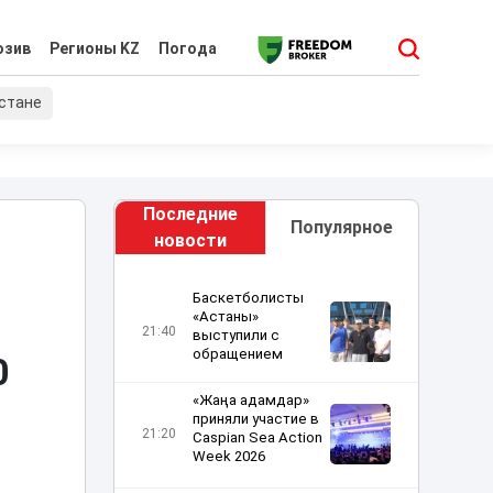
юзив
Регионы KZ
Погода
хстане
Последние
Популярное
новости
Баскетболисты
«Астаны»
21:40
выступили с
обращением
0
«Жаңа адамдар»
приняли участие в
21:20
Caspian Sea Action
Week 2026