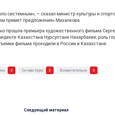
ыло системным», — сказал министр культуры и спорт
ием примет предложения» Михалкова.
ино прошла премьера художественного фильма Серг
зиденте Казахстана Нурсултане Назарбаеве, роль гл
Съемки фильма проходили в России и Казахстане.
вно
0
Сочувствую
0
Возмутительно
0
Следующий материал