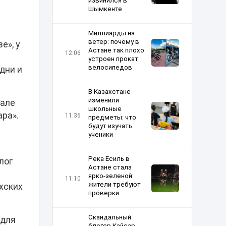
извинился в
Шымкенте
Миллиарды на
ветер: почему в
е», у
Астане так плохо
12:06
устроен прокат
велосипедов
дни и
В Казахстане
изменили
вале
школьные
ара».
11:36
предметы: что
будут изучать
ученики
Река Есиль в
лог
Астане стала
ярко-зеленой:
11:10
жители требуют
хских
проверки
Скандальный
 для
блогер Кайсар