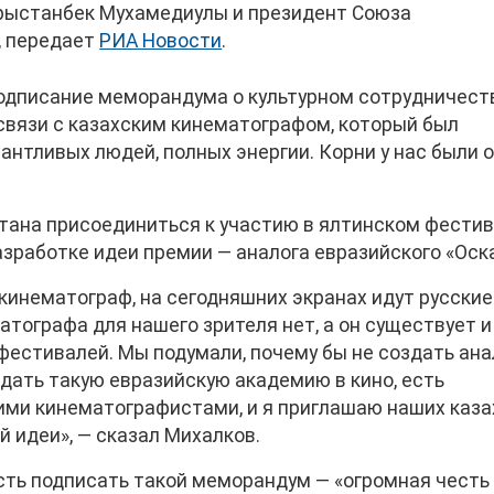
Арыстанбек Мухамедиулы и президент Союза
, передает
РИА Новости
.
одписание меморандума о культурном сотрудничеств
 связи с казахским кинематографом, который был
нтливых людей, полных энергии. Корни у нас были о
тана присоединиться к участию в ялтинском фести
азработке идеи премии — аналога евразийского «Оск
кинематограф, на сегодняшних экранах идут русские
атографа для нашего зрителя нет, а он существует и
естивалей. Мы подумали, почему бы не создать ана
здать такую евразийскую академию в кино, есть
ими кинематографистами, и я приглашаю наших каза
й идеи», — сказал Михалков.
ть подписать такой меморандум — «огромная честь