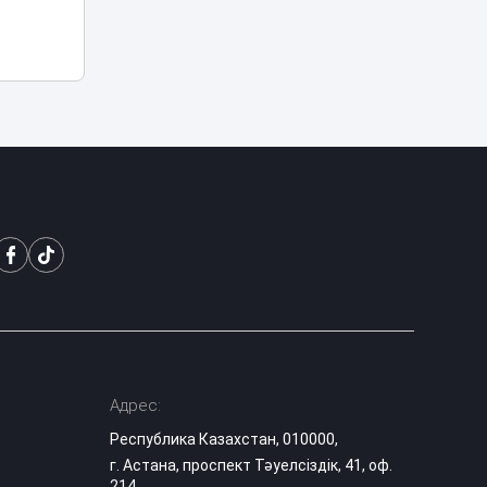
«Человека-паука»
В Астане Audi
загорелся после
09:58
выброшенной
спички
Просила
выключить
музыку:
астанчанка
09:26
пожаловалась на
агрессивного
водителя InDrive
В Алматы начали
строить
крупнейший
08:30
стадион
Казахстана
Адрес:
Республика Казахстан, 010000,
«Эффектная езда»
г. Астана, проспект Тәуелсіздік, 41, оф.
обернулась
214