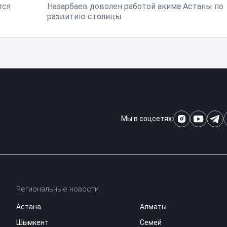
тся
Назарбаев доволен работой акима Астаны по
развитию столицы
Мы в соцсетях:
Региональные новости
Астана
Алматы
Шымкент
Семей