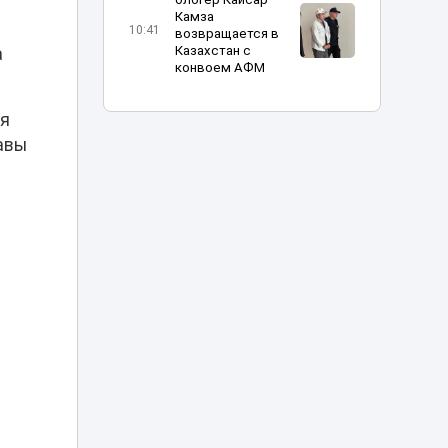
Камза
10:41
возвращается в
Казахстан с
а
конвоем АФМ
Мать осужденного
ея
Куандыка
авы
Бишимбаева
10:30
требует с бывшей
невестки
миллионы
Казахстанка
поехала на
заработки в
10:12
Россию и пропала:
семья бьет
тревогу
Взрослее, жестче
и эмоциональнее:
в Астане прошел
10:04
предпоказ нового