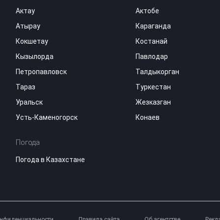
Актау
Актобе
Атырау
Караганда
Кокшетау
Костанай
Кызылорда
Павлодар
Петропавловск
Талдыкорган
Тараз
Туркестан
Уральск
Жезказган
Усть-Каменогорск
Конаев
Погода
Погода в Казахстане
онфиденциальности
Правила сайта
Об агентстве
Рекл