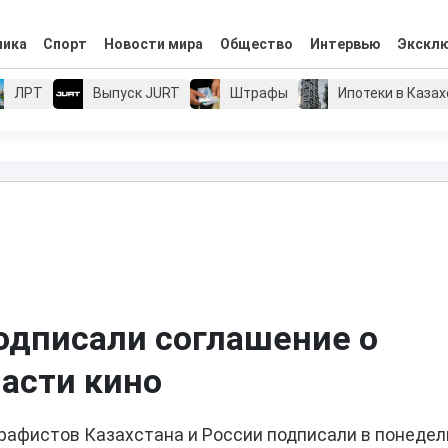
мика
Спорт
Новости мира
Общество
Интервью
Экскл
ЛРТ
Выпуск JURT
Штрафы
Ипотеки в Каза
подписали соглашение о
ласти кино
рафистов Казахстана и России подписали в понедел