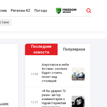
юзив
Регионы KZ
Погода
хстане
Последние
Популярное
новости
Аэротакси в небе
Астаны: сколько
будет стоить
13:00
полет над
столицей
«Я бы ударил 72
раза»: автор
комментария о
12:27
Нурай Серикбай
ьник